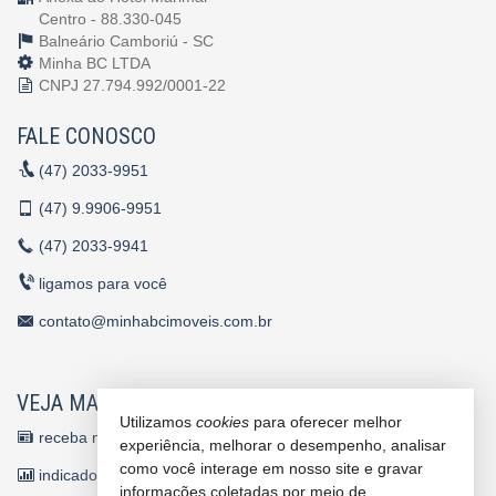
Centro - 88.330-045
Balneário Camboriú -
SC
Minha BC LTDA
CNPJ 27.794.992/0001-22
FALE CONOSCO
(47)
2033-9951
(47)
9.9906-9951
(47)
2033-9941
ligamos para você
contato@minhabcimoveis.com.br
VEJA MAIS
Utilizamos
cookies
para oferecer melhor
receba nosso newsletter
experiência, melhorar o desempenho, analisar
como você interage em nosso site e gravar
indicadores financeiros
informações coletadas por meio de