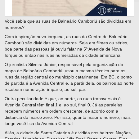
Você sabia que as ruas de Balneário Camboriú são divididas em
números?
Com inspiração nova-iorquina, as ruas do Centro de Balneário
Camboriú são divididas em números. Seja em filmes ou séries,
boa parte das pessoas já ouviu falar na 5ª Avenida de Nova
Iorque ou então nas ruas numeradas da cidade americana.
O jornalista Silveira Júnior, responsável pela organização do
mapa de Balneário Camboriú, usou a mesma técnica para as
ruas da região central do município catarinense. Em BC, o ponto
de partida é a Avenida Central e, a partir dela, os bairros ao norte
recebem numeração ímpar e, ao sul, par.
Outra peculiaridade é que, ao norte, as ruas transversais à
Avenida Central têm final 1 e, ao sul, final 0. Já as paralelas
recebem números em ordem crescente, de acordo com a
distância do marco zero. Por isso, quanto maior o número, mais
longe você fica da Avenida Central.
Aliás, a cidade de Santa Catarina é dividida nos bairros: Nações,