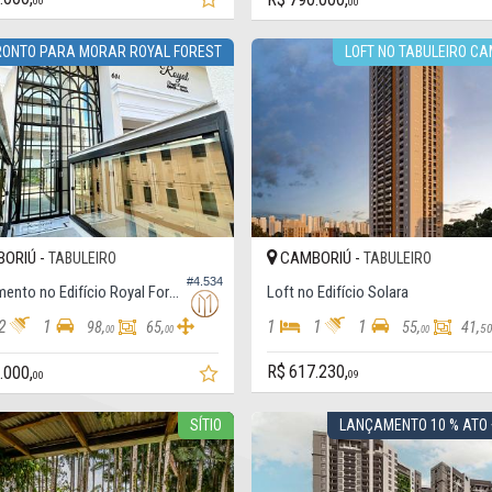
00
00
RONTO PARA MORAR ROYAL FOREST
LOFT NO TABULEIRO C
ORIÚ -
CAMBORIÚ -
TABULEIRO
TABULEIRO
#4.534
Apartamento no Edifício Royal Forest
Loft no Edifício Solara
2
1
1
1
1
98,
65,
55,
41,
5
00
00
00
R$ 617.230,
.000,
09
00
SÍTIO
LANÇAMENTO 10 % ATO 