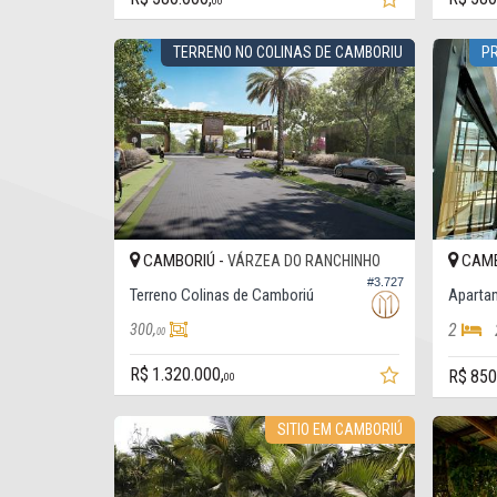
00
TERRENO NO COLINAS DE CAMBORIU
P
CAMBORIÚ -
CAMB
VÁRZEA DO RANCHINHO
#3.727
Terreno Colinas de Camboriú
2
300,
00
R$ 1.320.000,
R$ 850
00
SITIO EM CAMBORIÚ