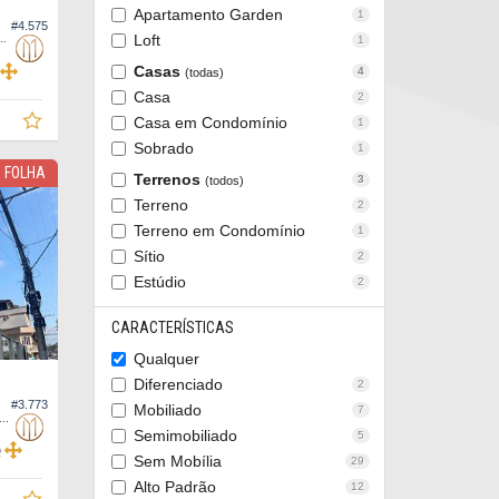
Apartamento Garden
1
#4.575
 Edifício Vila do Bosque, Apto Tipo
Loft
1
Casas
4
(todas)
Casa
2
Casa em Condomínio
1
Sobrado
1
M FOLHA
Terrenos
3
(todos)
Terreno
2
Terreno em Condomínio
1
Sítio
2
Estúdio
2
CARACTERÍSTICAS
Qualquer
Diferenciado
2
#3.773
Mobiliado
7
rtamento no Edifício Mozart Residence
Semimobiliado
5
2
Sem Mobília
29
Alto Padrão
12