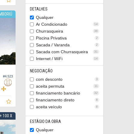
DETALHES
AMBORIÚ
Qualquer
Ar Condicionado
14
Churrasqueira
36
Piscina Privativa
2
Sacada / Varanda
2
Sacada com Churrasqueira
31
Internet / WiFi
14
NEGOCIAÇÃO
#4.523
com desconto
3
aceita permuta
11
0
financiamento bancário
32
financiamento direto
8
aceita veículo
6
+ 100 X
ESTÁGIO DA OBRA
Qualquer