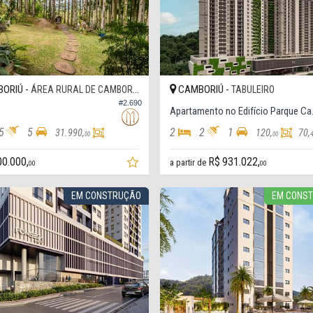
ORIÚ -
CAMBORIÚ -
ÁREA RURAL DE CAMBORIÚ
TABULEIRO
#2.690
Apartamen
5
5
2
2
1
31.990,
120,
70,
00
00
00.000,
R$ 931.022,
a partir de
00
00
EM CONSTRUÇÃO
EM CONS