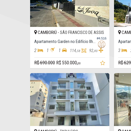
CAMBORIÚ -
CAMB
SÃO FRANCISCO DE ASSIS
#4.516
Apartamento Garden no Edifício Ilha de Java
2
1
1
3
114,
92,
58
80
R$ 690.000
R$ 550.000,
R$ 629
00