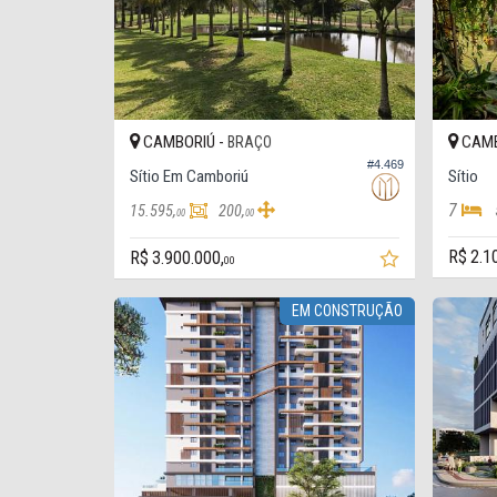
CAMBORIÚ -
CAMB
BRAÇO
#4.469
Sítio Em Camboriú
Sítio
7
15.595,
200,
00
00
R$ 2.1
R$ 3.900.000,
00
EM CONSTRUÇÃO