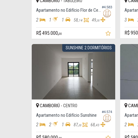
CAMBORIÚ -
CAMB
TABULEIRO
#4.583
Apartamento no Edifício Flor de Cerejeira Residence
Apartam
2
1
1
3
58,
49,
14
00
R$ 950
R$ 495.000,
00
SUNSHINE 2 DORMITÓRIOS
CAMBORIÚ -
CAMB
CENTRO
#4.574
Apartamento no Edifício Sunshine
Aparta
2
2
1
2
87,
68,
43
00
R$ 580.000,
R$ 580