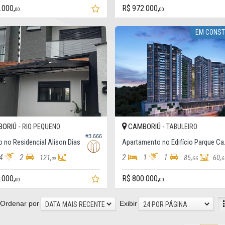
.000,
R$ 972.000,
00
00
EM CONS
ORIÚ -
CAMBORIÚ -
RIO PEQUENO
TABULEIRO
#3.666
 no Residencial Alison Dias
Apartam
4
2
2
1
1
121,
85,
60,
66
6
00
.000,
R$ 800.000,
00
00
Ordenar por
Exibir
DATA MAIS RECENTE
24 POR PÁGINA