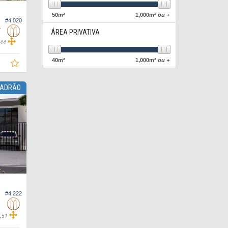
50
m²
1,000
m²
ou +
#4.020
y Home Club
ÁREA PRIVATIVA
,
44
40
m²
1,000
m²
ou +
PADRÃO
#4.222
,
51