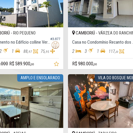
ORIÚ -
CAMBORIÚ -
RIO PEQUENO
VÁRZEA DO RANCHI
#3.877
Apartamento no Edifício colline Verdi
Casa no Con
2
1
2
3
1
88,
75,
117,
97
95
00
.000
R$ 589.900,
R$ 980.000,
00
00
AMPLO E ENSOLARADO
VILA DO BOSQUE MO