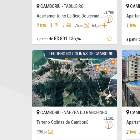
CAMBORIÚ -
CAMB
TABULEIRO
#3.786
Apartamento no Edifício Boulevard Figueira
Apartam
2
3
1
1
75,
64,
57
00
R$ 801.136,
a partir de
94
a partir
TERRENO NO COLINAS DE CAMBORIU
CAMBORIÚ -
CAMB
VÁRZEA DO RANCHINHO
#1.161
Terreno Colinas de Camboriú
Apartam
2
300,
00