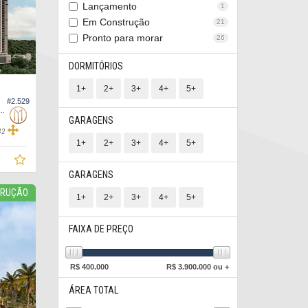
Lançamento
1
Em Construção
21
Pronto para morar
26
DORMITÓRIOS
1+
2+
3+
4+
5+
#2.529
to no Edifício Parque Camboriú, Andar Alto
GARAGENS
42
1+
2+
3+
4+
5+
GARAGENS
TRUÇÃO
1+
2+
3+
4+
5+
FAIXA DE PREÇO
R$
400.000
R$
3.900.000 ou +
ÁREA TOTAL