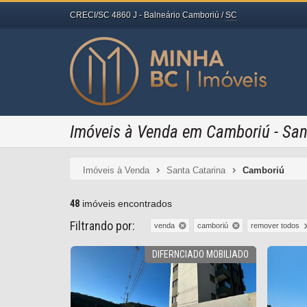
CRECI/SC 4860 J
- Balneário Camboriú /
SC
Imóveis à Venda em Camboriú - San
Imóveis à Venda
Santa Catarina
Camboriú
48
imóveis encontrados
Filtrando por:
remover todos
venda
camboriú
DIFERNCIADO MOBILIADO