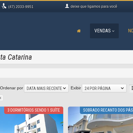
deixe que
ligamos para você
(47)
2033-9951
VENDAS
NO
ta Catarina
Ordenar por
Exibir
DATA MAIS RECENTE
24 POR PÁGINA
3 DORMITÓRIOS SENDO 1 SUÍTE
SOBRADO RECANTO DOS PÁ