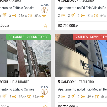
ORIÚ -
CAMBORIÚ -
AREIAS
TABULEIRO
#4.310
ento no Edifício Bonaire
Apartamento no
2
2
2
2
1
115,
88,
91,
64,
43
30
00
00
.000,
R$ 790.000,
00
00
ED CANNES - 2 DORMITÓRIOS
2 SUÍTES - NOVINHO E
ORIÚ -
CAMBORIÚ -
LÍDIA DUARTE
TABULEIRO
#4.573
mento no Edifício Cannes
Apa
2
1
2
3
1
92,
69,
89,
66,
52
19
90
0
.000,
R$ 790.000,