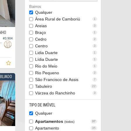
Bairros
Qualquer
Área Rural de Camboriú
1
Areias
3
NHO
Braço
1
#3.904
Cedro
2
domínio Recanto dos Pássaros
Centro
3
Lidia Duarte
1
Lídia Duarte
1
Rio do Meio
1
Rio Pequeno
3
BILIADO
São Francisco de Assis
7
Tabuleiro
22
Várzea do Ranchinho
3
TIPO DE IMÓVEL
Qualquer
Apartamentos
37
(todos)
Apartamento
35