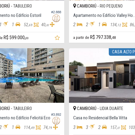
ORIÚ -
CAMBORIÚ -
TABULEIRO
RIO PEQUENO
#2.888
ento no Edifício Estoril
Apartamento no Edifício Valle
1
1
2
2
1
52,
40,
134,
86
69
12
00
R$ 797.338,
R$ 599.000,
a partir de
48
 de
00
CASA ALTO 
ORIÚ -
CAMBORIÚ -
TABULEIRO
LIDIA DUARTE
#3.892
ento no Edifício Felicitá Eco
Casa no Residencial Bella Vitta
2
1
3
3
2
114,
74,
157,
103
49
79
07