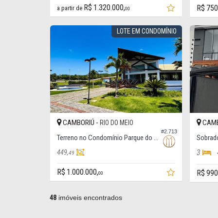
R$ 1.320.000,
R$ 750
a partir de
00
LOTE EM CONDOMÍNIO
CAMBORIÚ -
CAMB
RIO DO MEIO
#2.713
Terreno no Condomínio Parque do Lago
Sobrado
3
449,
49
R$ 1.000.000,
R$ 990
00
48
imóveis encontrados