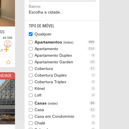
Bairros
Escolha a cidade...
TIPO DE IMÓVEL
ROS
Qualquer
#4.586
Apartamentos
565
(todos)
Apartamento
510
,
00
Apartamento Duplex
4
Apartamento Garden
23
Cobertura
17
Cobertura Duplex
7
NIDADE
Cobertura Triplex
2
Kitnet
1
Loft
1
Casas
26
(todas)
Casa
12
Casa em Condomínio
7
Chalé
2