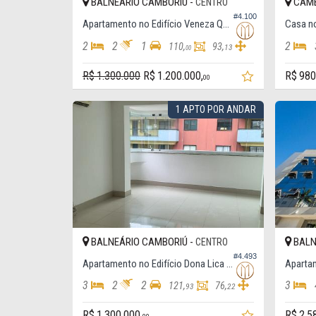
BALNEÁRIO CAMBORIÚ -
CAMB
CENTRO
#4.100
Apartamento no Edifício Veneza Quadra Mar
2
2
1
2
110,
93,
13
00
R$ 1.300.000
R$ 1.200.000,
R$ 980
00
1 APTO POR ANDAR
BALNEÁRIO CAMBORIÚ -
BALN
CENTRO
#4.493
Apartamento no Edifício Dona Lica Residence
3
2
2
3
121,
76,
93
22
R$ 1.300.000,
R$ 2.5