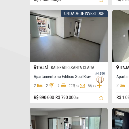
00
UNIDADE DE INVESTIDOR
ITAJAÍ -
ITAJA
BALNEÁRIO SANTA CLARA
#4.156
Apartamento no Edifício Soul Brava Club
2
2
1
2
110,
56,
83
19
R$ 890.000
R$ 790.000,
R$ 1.0
00