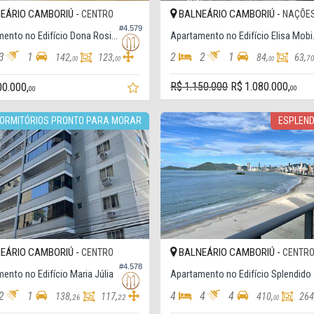
EÁRIO CAMBORIÚ -
BALNEÁRIO CAMBORIÚ -
CENTRO
NAÇÕE
#4.579
Apartamento no Edifício Dona Rosinha, Quadra Mar
Apartam
3
1
2
2
1
142,
123,
84,
63,
7
00
00
00
R$ 1.150.000
R$ 1.080.000,
00.000,
00
00
DORMITÓRIOS PRONTO PARA MORAR
ESPLEN
EÁRIO CAMBORIÚ -
BALNEÁRIO CAMBORIÚ -
CENTRO
CENTR
#4.578
ento no Edifício Maria Júlia
Apartamento no Edifício Splendido
2
1
4
4
4
138,
117,
410,
264
26
22
00