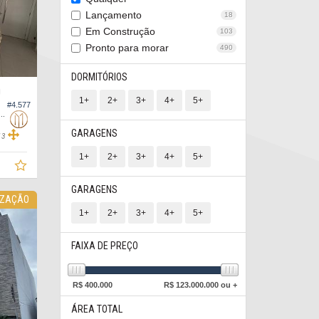
Lançamento
18
Em Construção
103
Pronto para morar
490
DORMITÓRIOS
O
1+
2+
3+
4+
5+
#4.577
to no Edifício Max Victor Hering Frente Mar
GARAGENS
13
1+
2+
3+
4+
5+
GARAGENS
IZAÇÃO
1+
2+
3+
4+
5+
FAIXA DE PREÇO
R$
400.000
R$
123.000.000 ou +
ÁREA TOTAL