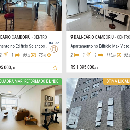
EÁRIO CAMBORIÚ -
BALNEÁRIO CAMBORIÚ -
CENTRO
CENTR
#4.572
Apartamento no Edifício Solar dos Ramos
Apartamen
2
1
2
1
1
89,
75,
115,
92,
00
00
00
R$ 1.395.000,
95.000,
00
00
QUADRA MAR, REFORMADO E LINDO
ÓTIMA LOCAL