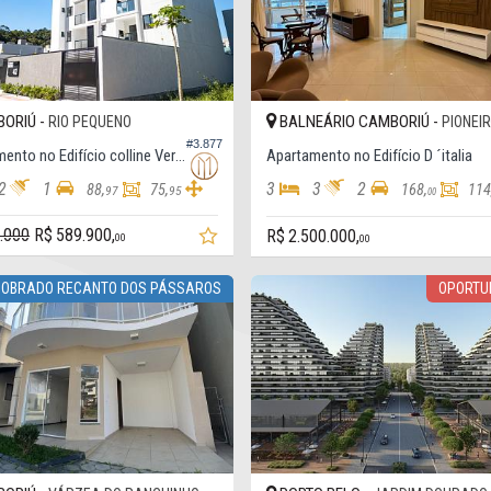
ORIÚ -
BALNEÁRIO CAMBORIÚ -
RIO PEQUENO
PIONEI
#3.877
Apartamento no Edifício colline Verdi
Apartamento no Edifício D ´italia
2
1
3
3
2
88,
75,
168,
114
97
95
00
.000
R$ 589.900,
R$ 2.500.000,
00
00
SOBRADO RECANTO DOS PÁSSAROS
OPORTU