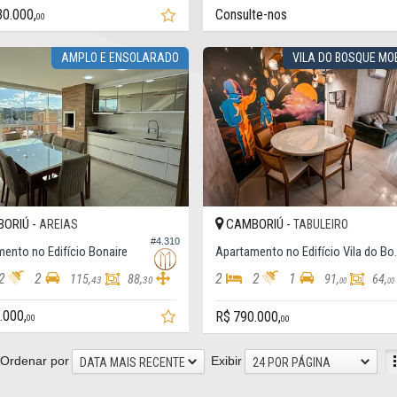
30.000,
Consulte-nos
00
AMPLO E ENSOLARADO
VILA DO BOSQUE MO
ORIÚ -
CAMBORIÚ -
AREIAS
TABULEIRO
#4.310
ento no Edifício Bonaire
Apartamento no
2
2
2
2
1
115,
88,
91,
64,
43
30
00
00
.000,
R$ 790.000,
00
00
Ordenar por
Exibir
DATA MAIS RECENTE
24 POR PÁGINA