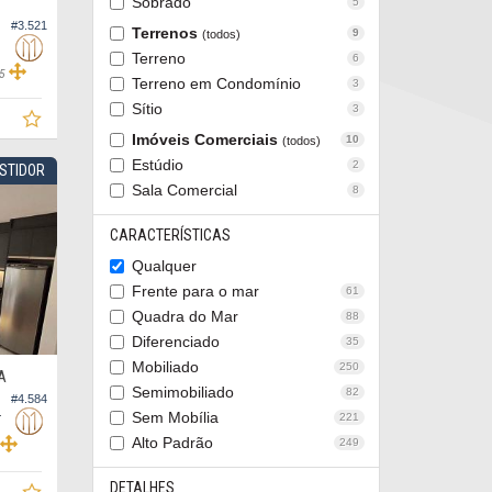
Sobrado
5
#3.521
Terrenos
9
(todos)
Terreno
6
5
Terreno em Condomínio
3
Sítio
3
Imóveis Comerciais
10
(todos)
Estúdio
2
ESTIDOR
Sala Comercial
8
CARACTERÍSTICAS
Qualquer
Frente para o mar
61
Quadra do Mar
88
Diferenciado
35
Mobiliado
250
A
Semimobiliado
82
#4.584
do, Praia Brava
Sem Mobília
221
Alto Padrão
249
DETALHES