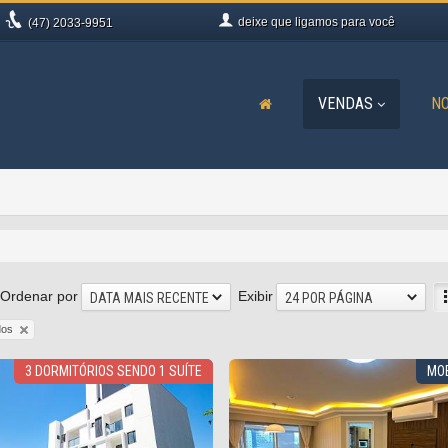
deixe que
ligamos para você
(47)
2033-9951
VENDAS
NO
Ordenar por
Exibir
DATA MAIS RECENTE
24 POR PÁGINA
dos
3 DORMITÓRIOS SENDO 1 SUÍTE
MOB