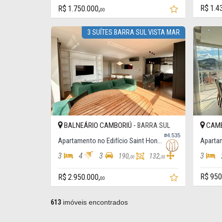
R$ 1.4
R$ 1.750.000,
00
3 SUÍTES BARRA SUL VISTA MAR
BALNEÁRIO CAMBORIÚ -
CAMB
BARRA SUL
#4.535
Apartamento no Edifício Saint Honorat
Apartam
3
4
3
3
190,
132,
00
00
R$ 950
R$ 2.950.000,
00
613
imóveis encontrados