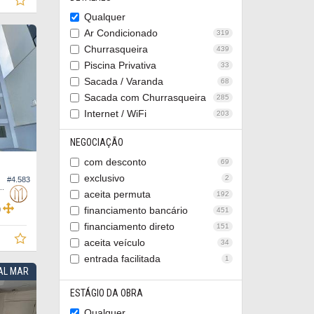
Qualquer
Ar Condicionado
319
Churrasqueira
439
Piscina Privativa
33
Sacada / Varanda
68
Sacada com Churrasqueira
285
Internet / WiFi
203
NEGOCIAÇÃO
com desconto
69
exclusivo
2
#4.583
Edifício Flor de Cerejeira Residence
aceita permuta
192
financiamento bancário
451
0
financiamento direto
151
aceita veículo
34
entrada facilitada
1
RAL MAR
ESTÁGIO DA OBRA
Qualquer