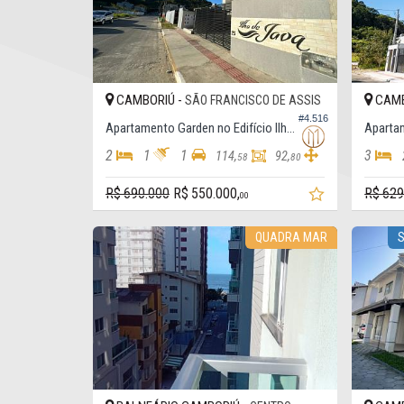
CAMBORIÚ -
CAMB
SÃO FRANCISCO DE ASSIS
#4.516
Apartamento Garden no Edifício Ilha de Java
2
1
1
3
114,
92,
58
80
R$ 690.000
R$ 550.000,
R$ 629
00
QUADRA MAR