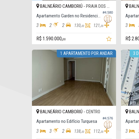
BALNEÁRIO CAMBORIÚ -
BALN
PRAIA DOS AMORES
#4.580
Apartamento Garden no Residencial Veneto
3
2
2
3
130,
121,
00
00
R$ 1.590.000,
R$ 2.8
00
1 APARTAMENTO POR ANDAR
3 
BALNEÁRIO CAMBORIÚ -
BALN
CENTRO
#4.576
Apartamento no Edifício Turquesa
Apartam
3
3
2
3
138,
112,
00
00