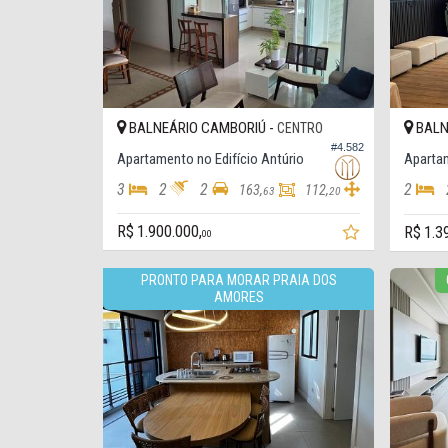
BALNEÁRIO CAMBORIÚ -
BALN
CENTRO
#4.582
Apartamento no Edifício Antúrio
3
2
2
2
163,
112,
63
20
R$ 1.900.000,
R$ 1.3
00
PRONTO PARA MORAR PRAIA DOS
AMORES