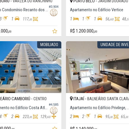
ORIÚ -
PORTO BELO -
VÁRZEA DO RANCHINHO
JARDIM DOURADO
#3.904
Casa no Condomínio Recanto dos Pássaros
Apartamento no Edifício Vertice
3
1
1
1
1
117,
56,
48,
60
5
00
.000,
R$ 1.200.000,
00
00
MOBILIADO
UNIDADE DE INV
EÁRIO CAMBORIÚ -
ITAJAÍ -
CENTRO
BALNEÁRIO SANTA CLAR
#4.585
Apartamento no Edifício Costa Atlântica
Apartamento no Edifício Privilege, Mobilia
4
2
2
2
1
223,
129,
95,
65,
60
00
00
00
80.000,
R$ 1.140.000,