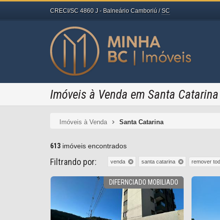
CRECI/SC 4860 J
- Balneário Camboriú /
SC
Imóveis à Venda em Santa Catarina
Imóveis à Venda
Santa Catarina
613
imóveis encontrados
Filtrando por:
remover to
venda
santa catarina
DIFERNCIADO MOBILIADO