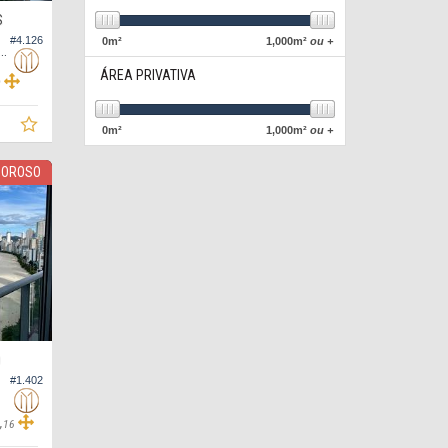
S
#4.126
0
m²
1,000
m²
ou +
ento no Edifício Elisa Mobiliado
ÁREA PRIVATIVA
0
0
m²
1,000
m²
ou +
DOROSO
O
#1.402
,
16