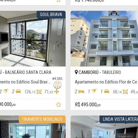
00
00
SOUL BRAVA
Í -
CAMBORIÚ -
BALNEÁRIO SANTA CLARA
TABULEIRO
#4.581
Apartamento no Edifício Soul Brava Club
Apartamento no 
2
2
2
1
1
126,
71,
58,
49,
15
42
14
0
90.000,
R$ 495.000,
00
00
FINAMENTE MOBILIADO
LINDA VISTA LATE