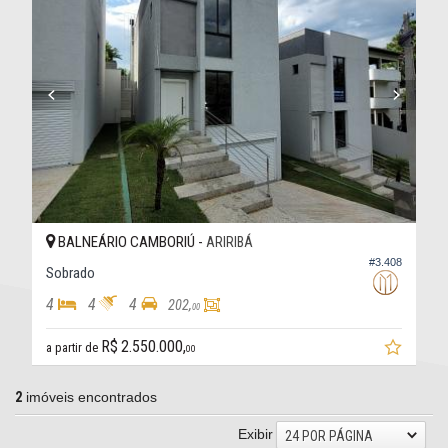
BALNEÁRIO CAMBORIÚ -
ARIRIBÁ
#3.408
Sobrado
4
4
4
202,
00
R$ 2.550.000,
a partir de
00
2
imóveis encontrados
Exibir
24 POR PÁGINA