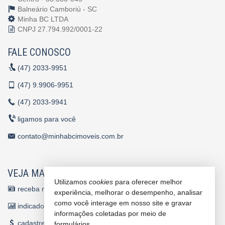
Balneário Camboriú -
SC
Minha BC LTDA
CNPJ 27.794.992/0001-22
FALE CONOSCO
(47)
2033-9951
(47)
9.9906-9951
(47)
2033-9941
ligamos para você
contato@minhabcimoveis.com.br
VEJA MAIS
Utilizamos
cookies
para oferecer melhor
receba nosso newsletter
experiência, melhorar o desempenho, analisar
como você interage em nosso site e gravar
indicadores financeiros
informações coletadas por meio de
cadastre seu imóvel
formulários.