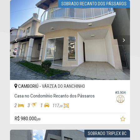
SOBRADO RECANTO DOS PÁSSAROS
CAMBORIÚ -
VÁRZEA DO RANCHINHO
#3.904
Casa no Condomínio Recanto dos Pássaros
2
3
1
117,
00
R$ 980.000,
00
SOBRADO TRIPLEX BC