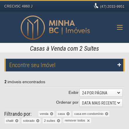
CRECI/SC 4860 J
(47)
2033-9951
Casas à Venda com 2 Suítes
Encontre seu Imóvel
2
imóveis encontrados
Exibir
24 POR PÁGINA
Ordenar por
DATA MAIS RECENTE
Filtrando por:
venda
casa
casa em condomínio
remover todos
chalé
sobrado
2 suítes