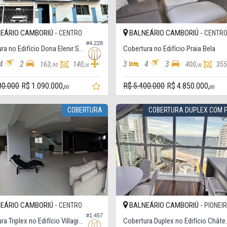
EÁRIO CAMBORIÚ -
BALNEÁRIO CAMBORIÚ -
CENTRO
CENTR
#4.228
Cobertura no Edifício Dona Elenir Semimobiliado
Cobertura no Edifício Praia Bela
4
2
3
4
3
163,
140,
400,
355
90
00
00
80.000
R$ 1.090.000,
R$ 5.400.000
R$ 4.850.000,
00
00
COBERTURA
COBERTURA DUPLEX COM P
EÁRIO CAMBORIÚ -
BALNEÁRIO CAMBORIÚ -
CENTRO
PIONEI
#1.457
Cobertura Triplex no Edifício Villagio de Veneza
Cobertura Duplex 