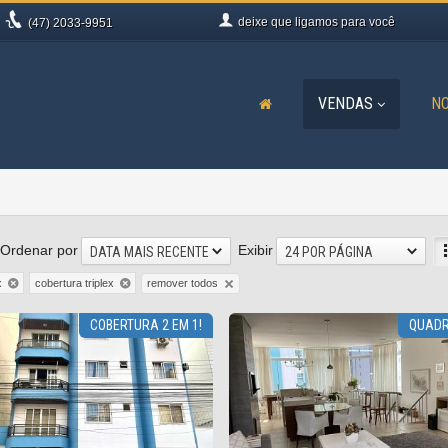
deixe que
ligamos para você
(47)
2033-9951
VENDAS
NO
Ordenar por
Exibir
DATA MAIS RECENTE
24 POR PÁGINA
remover todos
x
cobertura triplex
COBERTURA 2 EM 1!
QUAD