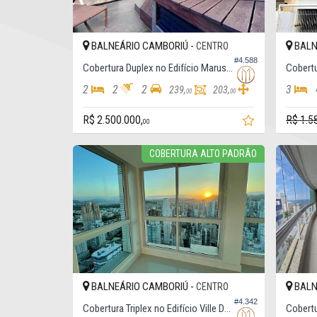
BALNEÁRIO CAMBORIÚ -
BALN
CENTRO
#4.588
Cobertura Duplex no Edifício Marus Vinícius
2
2
2
3
239,
203,
00
00
R$ 2.500.000,
R$ 1.5
00
COBERTURA ALTO PADRÃO
BALNEÁRIO CAMBORIÚ -
BALN
CENTRO
#4.342
Cobertura Triplex no Edifício Ville Del Acqua - Cobertura Triplex