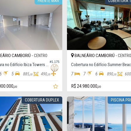
FRENTE MAR
COBERTURA T
EÁRIO CAMBORIÚ -
BALNEÁRIO CAMBORIÚ -
CENTRO
CENTR
#1.175
Cobertura no Edifício Ibiza Towers - (torre Sul)
Cobertura no Edifício Summer Bea
6
5
7
7
6
885,
490,
890,
600
00
00
00
800.000,
R$ 24.980.000,
00
00
COBERTURA DUPLEX
PISCINA PR