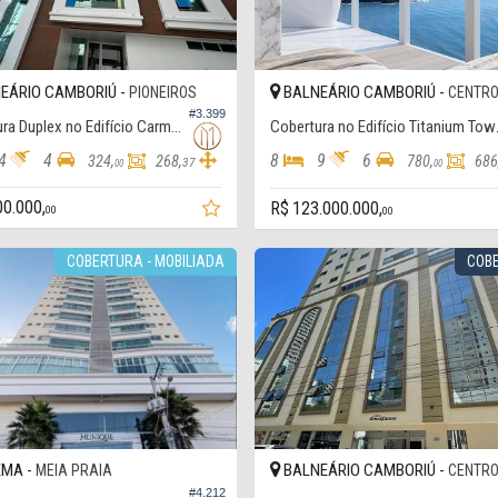
EÁRIO CAMBORIÚ -
BALNEÁRIO CAMBORIÚ -
PIONEIROS
CENTR
#3.399
Cobertura Duplex no Edifício Carmel Vista Alta Cobertura Duplex
Cobertur
4
4
8
9
6
324,
268,
780,
686
37
00
00
00.000,
R$ 123.000.000,
00
00
COBERTURA - MOBILIADA
COB
EMA -
BALNEÁRIO CAMBORIÚ -
MEIA PRAIA
CENTR
#4.212