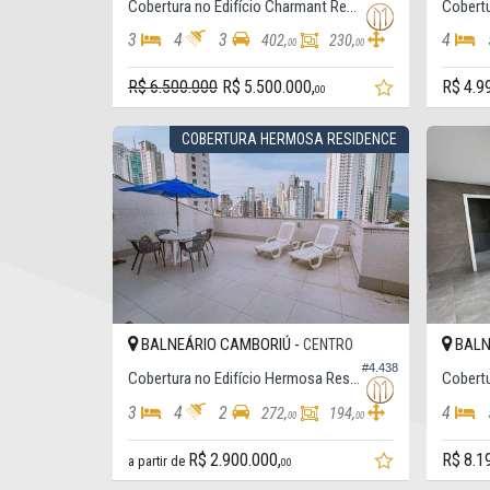
Cobertura no Edifício Charmant Residence, Cobertura
3
4
3
4
402,
230,
00
00
R$ 6.500.000
R$ 5.500.000,
R$ 4.9
00
COBERTURA HERMOSA RESIDENCE
BALNEÁRIO CAMBORIÚ -
BALN
CENTRO
#4.438
Cobertura no Edifício Hermosa Residence
3
4
2
4
272,
194,
00
00
R$ 2.900.000,
R$ 8.1
a partir de
00