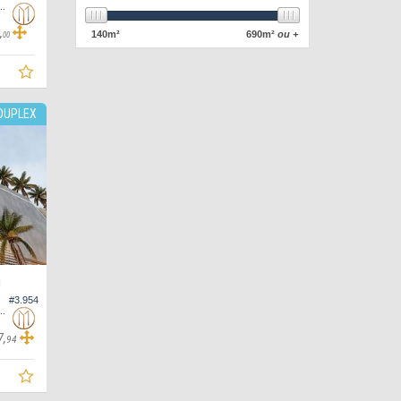
difício Costa Amalfitana, Cobertura
,
140
m²
690
m²
ou +
00
DUPLEX
O
#3.954
 no Edifício Vivare Residence, Cobertura
7,
94