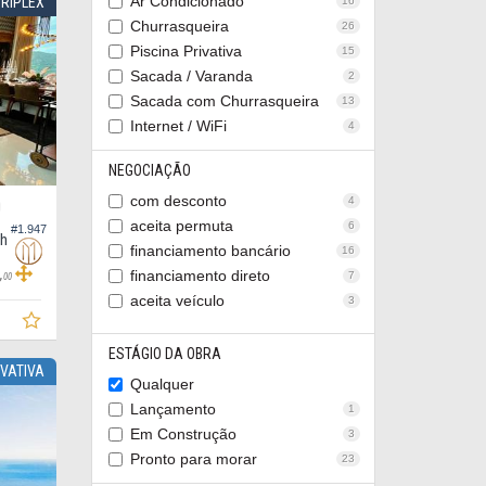
Ar Condicionado
RIPLEX
16
Churrasqueira
26
Piscina Privativa
15
Sacada / Varanda
2
Sacada com Churrasqueira
13
Internet / WiFi
4
NEGOCIAÇÃO
com desconto
4
O
aceita permuta
6
#1.947
ch
financiamento bancário
16
,
financiamento direto
7
00
aceita veículo
3
ESTÁGIO DA OBRA
IVATIVA
Qualquer
Lançamento
1
Em Construção
3
Pronto para morar
23