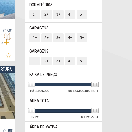
DORMITÓRIOS
1+
2+
3+
4+
5+
O
GARAGENS
#4.094
a no Edifício Titanium Tower, Unificado
1+
2+
3+
4+
5+
,
00
GARAGENS
1+
2+
3+
4+
5+
ERTURA
FAIXA DE PREÇO
R$
1.100.000
R$
123.000.000 ou +
ÁREA TOTAL
160
m²
890
m²
ou +
O
ÁREA PRIVATIVA
#4.355