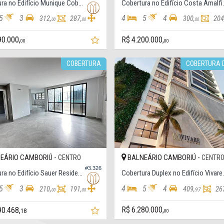
Cobertura no Edifício Munique Cobertura
Cobertura no E
5
3
4
5
4
312,
287,
300,
204
00
00
00
90.000,
R$ 4.200.000,
00
00
COBERTURA
COBERTURA 
EÁRIO CAMBORIÚ -
BALNEÁRIO CAMBORIÚ -
CENTRO
CENTR
#3.326
Cobertura no Edifício Sauer Residence
Cobertura Duplex
5
3
4
5
4
210,
191,
409,
26
97
00
00
R$ 6.280.000,
90.468,
18
00