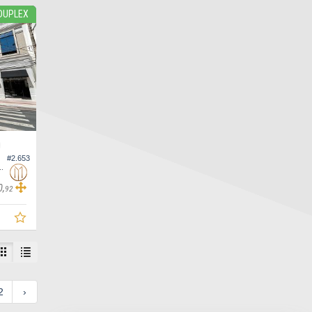
DUPLEX
O
#2.653
ifício Hamptons Village Cobertura
0,
92
2
›