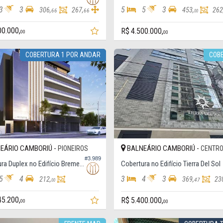
3
3
5
5
3
306,
267,
453,
262
66
66
00
00.000,
R$ 4.500.000,
00
00
COBERTURA 1 POR ANDAR
COB
EÁRIO CAMBORIÚ -
BALNEÁRIO CAMBORIÚ -
PIONEIROS
CENTR
#3.989
Cobertura Duplex no Edifício Bremen Dorf
Cobertura no Edifício Tierra Del Sol
5
4
3
4
3
212,
369,
23
47
00
45.200,
R$ 5.400.000,
00
00