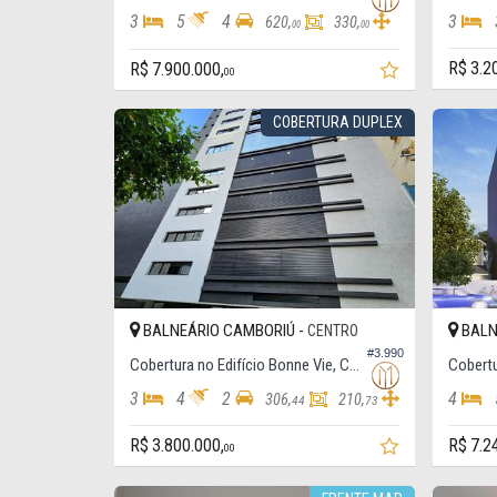
3
5
4
3
620,
330,
00
00
R$ 3.2
R$ 7.900.000,
00
COBERTURA DUPLEX
BALNEÁRIO CAMBORIÚ -
BALN
CENTRO
#3.990
Cobertura no Edifício Bonne Vie, Cobertura
3
4
2
4
306,
210,
44
73
R$ 3.800.000,
R$ 7.2
00