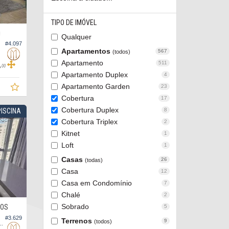
TIPO DE IMÓVEL
O
Qualquer
#4.097
Apartamentos
567
(todos)
Apartamento
511
,
00
Apartamento Duplex
4
Apartamento Garden
23
Cobertura
17
Cobertura Duplex
8
ISCINA
Cobertura Triplex
2
Kitnet
1
Loft
1
Casas
26
(todas)
Casa
12
Casa em Condomínio
7
Chalé
2
Sobrado
ROS
5
#3.629
Terrenos
9
(todos)
no Edifício Château Montmarte, Cobertura