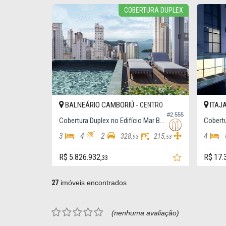
COBERTURA DUPLEX
BALNEÁRIO CAMBORIÚ -
ITAJA
CENTRO
#2.555
Cobertura Duplex no Edifício Mar Belle Residence, Cobertura
3
4
2
4
328,
215,
93
53
R$ 5.826.932,
R$ 17.
33
27
imóveis encontrados
(nenhuma avaliação)