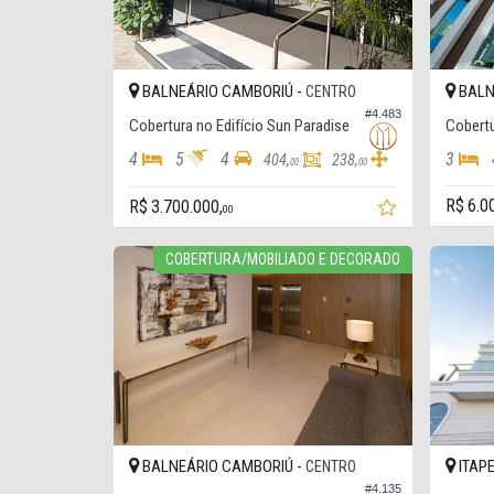
BALNEÁRIO CAMBORIÚ -
BALN
CENTRO
#4.483
Cobertura no Edifício Sun Paradise
4
5
4
3
404,
238,
00
00
R$ 6.0
R$ 3.700.000,
00
COBERTURA/MOBILIADO E DECORADO
BALNEÁRIO CAMBORIÚ -
ITAP
CENTRO
#4.135