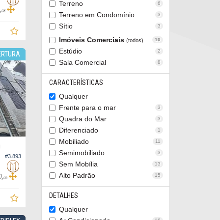
Terreno
6
,
08
Terreno em Condomínio
3
Sítio
3
Imóveis Comerciais
10
(todos)
Estúdio
2
ERTURA
Sala Comercial
8
CARACTERÍSTICAS
Qualquer
Frente para o mar
3
Quadra do Mar
3
Diferenciado
1
Mobiliado
11
O
Semimobiliado
3
#3.893
Sem Mobília
13
Alto Padrão
15
0,
06
DETALHES
Qualquer