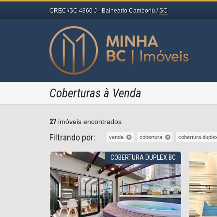
CRECI/SC 4860 J
- Balneário Camboriú /
SC
Coberturas à Venda
27
imóveis encontrados
Filtrando por:
venda
cobertura
cobertura duple
COBERTURA DUPLEX BC