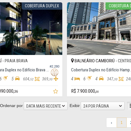
COBERTURA DUPLEX
COBERTURA 
Í -
BALNEÁRIO CAMBORIÚ -
PRAIA BRAVA
CENTR
#2.280
Cobertura Duplex no Edifício Brava Center, Cobertura
Cobertura Duplex no Ed
6
5
4
6
4
604,
369,
347,
24
52
30
30
390.000,
R$ 7.900.000,
36
00
Ordenar por
Exibir
DATA MAIS RECENTE
24 POR PÁGINA
‹
1