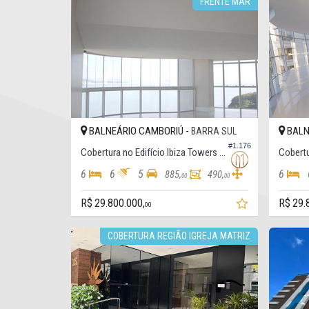
FRENTE MAR
BALNEÁRIO CAMBORIÚ -
BALN
BARRA SUL
#1.176
Cobertura no Edifício Ibiza Towers - (torre Norte)
6
6
5
6
885,
490,
00
00
R$ 29.800.000,
R$ 29.
00
COBERTURA REGIÃO IGREJA MATRIZ