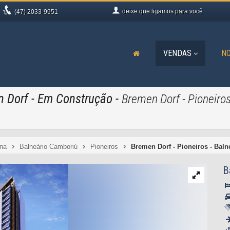
deixe que
ligamos para você
(47)
2033-9951
VENDAS
NO
n Dorf
- Em Construção
-
Bremen Dorf - Pioneiro
ina
Balneário Camboriú
Pioneiros
Bremen Dorf - Pioneiros - Bal
B