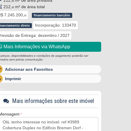
212,
m² de área privativa
00
212,
m² de área total
00
$ 7.245.200,
financiamento bancário
00
Incorporação: 133470
inanciamento direto
revisão de Entrega: dezembro / 2027
Mais Informações via WhatsApp
 preços, disponibilidades e condições de pagamento poderão ser
terados sem prévia comunicação.
Adicionar aos Favoritos
Imprimir
Mais informações sobre este imóvel
Mensagem