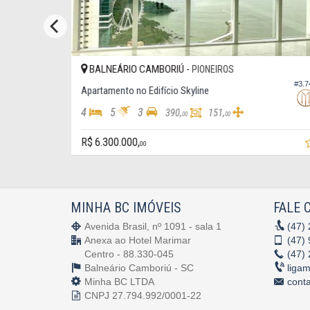
BALNEÁRIO CAMBORIÚ -
PIONEIROS
#2.280
#3.7
Cobertura Duplex no Edifício Brava Center, Cobertura
Apartamento no Edifício Skyline
4
5
3
390,
151,
00
00
R$ 6.300.000,
00
MINHA BC IMÓVEIS
FALE 
Avenida Brasil, nº 1091 - sala 1
(47)
Anexa ao Hotel Marimar
(47)
Centro - 88.330-045
(47)
Balneário Camboriú -
SC
liga
Minha BC LTDA
cont
CNPJ 27.794.992/0001-22