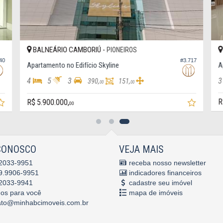
BALNEÁRIO CAMBORIÚ -
PIONEIROS
40
#3.717
Apartamento no Edifício Skyline
A
4
5
3
3
390,
151,
00
00
R
R$ 5.900.000,
00
CONOSCO
VEJA MAIS
2033-9951
receba nosso newsletter
9.9906-9951
indicadores financeiros
2033-9941
cadastre seu imóvel
mos para você
mapa de imóveis
ato@minhabcimoveis.com.br