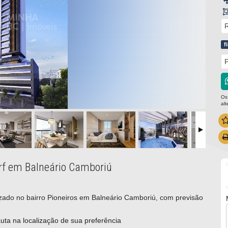
R
f
P
Os
al
orf em Balneário Camboriú
zado no bairro Pioneiros em Balneário Camboriú, com previsão
uta na localização de sua preferência