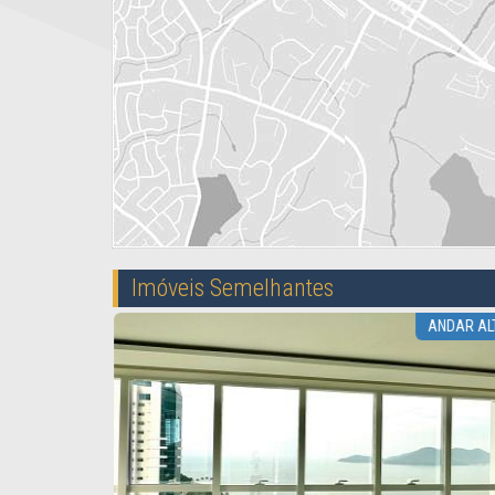
Imóveis Semelhantes
TURA DUPLEX
ANDAR AL