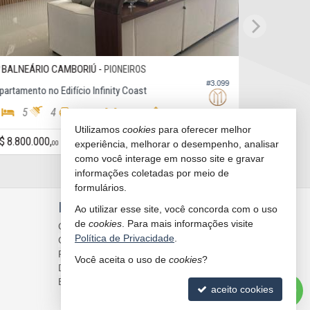
BALNEÁRIO CAMBORIÚ -
PIONEIROS
#3.099
partamento no Edifício Infinity Coast
5
4
250,
164,
78
95
Utilizamos
cookies
para oferecer melhor
$ 8.800.000,
experiência, melhorar o desempenho, analisar
00
como você interage em nosso site e gravar
informações coletadas por meio de
formulários.
INDICADORES
FINANCEIROS
Ao utilizar esse site, você concorda com o uso
de
cookies
. Para mais informações visite
CUB /
SC
R$ 3.151,24
Política de Privacidade
.
CUB /
SC
variação
0,95%
Poupança
0,6738%
Você aceita o uso de
cookies
?
Dólar Comercial
R$ 5,10
3
Euro
R$ 5,88
aceito cookies