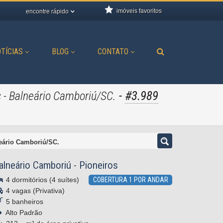
imóveis favoritos
encontre rápido
TÍCIAS
BLOG
CONTATO
-
#3.989
s - Balneário Camboriú/SC.
neário Camboriú/SC.
alneário Camboriú
-
Pioneiros
4 dormitórios (4 suítes)
COBERTURA 1 POR ANDAR
4 vagas (Privativa)
5 banheiros
Alto Padrão