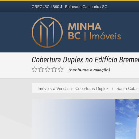
CRECI/SC 4860 J
- Balneário Camboriú /
SC
Cobertura Duplex no Edifício Breme
(nenhuma avaliação)
Imóveis à Venda
Coberturas Duplex
Santa Catar