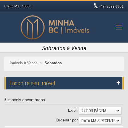
CRECI/SC 4860 J
(47)
2033-9951
Sobrados à Venda
Imóveis à Venda
Sobrados
Encontre seu Imóvel
5
imóveis encontrados
Exibir
24 POR PÁGINA
Ordenar por
DATA MAIS RECENTE