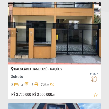
BALNEÁRIO CAMBORIÚ -
NAÇÕES
#1.827
Sobrado
3
2
1
200,
00
R$ 3.720.000
R$ 3.000.000,
00