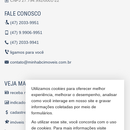
CNPJ 27.794.992/0001-22
FALE CONOSCO
(47)
2033-9951
(47)
9.9906-9951
(47)
2033-9941
ligamos para você
contato@minhabcimoveis.com.br
VEJA MAIS
Utilizamos
cookies
para oferecer melhor
receba nosso newsletter
experiência, melhorar o desempenho, analisar
como você interage em nosso site e gravar
indicadores financeiros
informações coletadas por meio de
cadastre seu imóvel
formulários.
Ao utilizar esse site, você concorda com o uso
imóveis favoritos
de
cookies
. Para mais informações visite