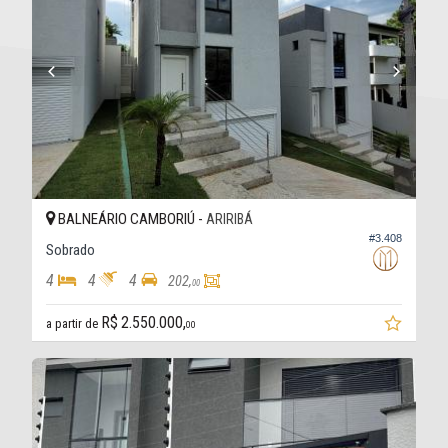
BALNEÁRIO CAMBORIÚ -
ARIRIBÁ
#3.408
Sobrado
4
4
4
202,
00
R$ 2.550.000,
a partir de
00