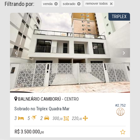
Filtrando por:
remover todos
venda
sobrado
TRIPLEX
BALNEÁRIO CAMBORIÚ -
CENTRO
#2.752
Sobrado no Triplex Quadra Mar
3
5
2
300,
220,
00
00
R$ 3.500.000,
00