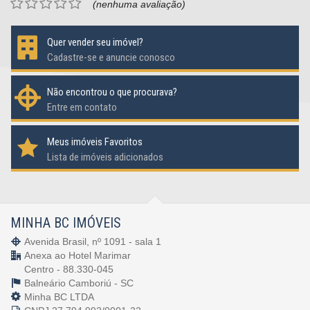
(nenhuma avaliação)
Quer vender seu imóvel?
Cadastre-se e anuncie conosco
Não encontrou o que procurava?
Entre em contato
Meus imóveis Favoritos
Lista de imóveis adicionados
MINHA BC IMÓVEIS
Avenida Brasil, nº 1091 - sala 1
Anexa ao Hotel Marimar
Centro - 88.330-045
Balneário Camboriú -
SC
Minha BC LTDA