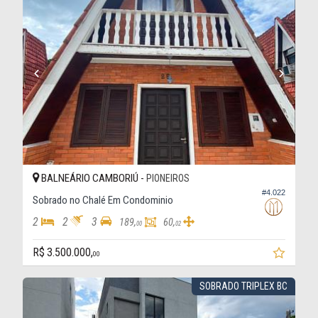
BALNEÁRIO CAMBORIÚ -
PIONEIROS
#4.022
Sobrado no Chalé Em Condominio
2
2
3
189,
60,
00
02
R$ 3.500.000,
00
SOBRADO TRIPLEX BC