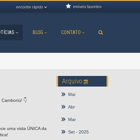
imóveis favoritos
encontre rápido
TÍCIAS
BLOG
CONTATO
Arquivo
Mai
 Camboriú! 👇
Abr
Mar
rece uma vista ÚNICA da
Set
- 2025
ica!