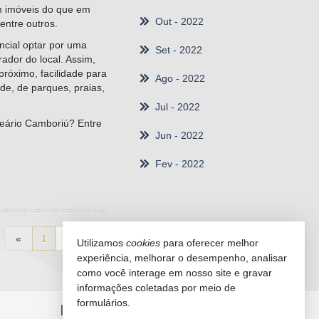
em imóveis do que em
Out
- 2022
entre outros.
ncial optar por uma
Set
- 2022
ador do local. Assim,
próximo, facilidade para
Ago
- 2022
ade, de parques, praias,
Jul
- 2022
neário Camboriú? Entre
Jun
- 2022
Fev
- 2022
«
1
2
»
Utilizamos
cookies
para oferecer melhor
experiência, melhorar o desempenho, analisar
como você interage em nosso site e gravar
informações coletadas por meio de
formulários.
INDICADORES
FINANCEIROS