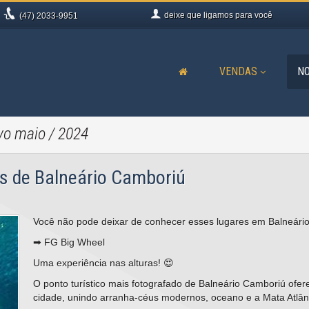
deixe que
ligamos para você
(47)
2033-9951
VENDAS
NO
vo maio / 2024
cas de Balneário Camboriú
Você não pode deixar de conhecer esses lugares em Balneário
➡ FG Big Wheel
Uma experiência nas alturas! 😍
O ponto turístico mais fotografado de Balneário Camboriú ofe
cidade, unindo arranha-céus modernos, oceano e a Mata Atlânt