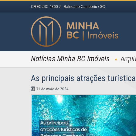
CRECI/SC 4860 J
- Balneário Camboriú /
SC
Notícias Minha BC Imóveis
arqui
As principais atrações turísti
31 de maio de 2024