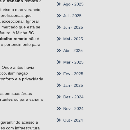
a o trabalho remoto?
Ago
- 2025
turismo e ao veraneio,
profissionais que
Jul
- 2025
 excepcional. Ignorar
m mercado que está se
Jun
- 2025
futuro. A Minha BC
abalho remoto
não é
Mai
- 2025
 e pertencimento para
Abr
- 2025
Mar
- 2025
. Onde antes havia
ico, iluminação
Fev
- 2025
onforto e a privacidade
Jan
- 2025
vas em suas áreas
Dez
- 2024
tantes ou para variar o
Nov
- 2024
Out
- 2024
, garantindo acesso a
ues com infraestrutura