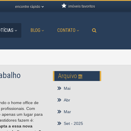
imóveis favoritos
encontre rápido
TÍCIAS
BLOG
CONTATO
abalho
Arquivo
Mai
Abr
ando o home office de
profissionais. Com
Mar
e apenas um lugar para
vestidores fazem é:
Set
- 2025
apta a essa nova