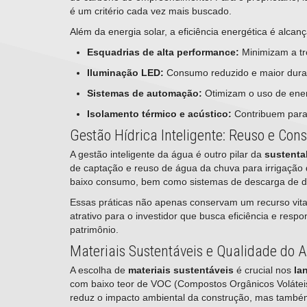
é um critério cada vez mais buscado.
Além da energia solar, a eficiência energética é alca
Esquadrias de alta performance:
Minimizam a tr
Iluminação LED:
Consumo reduzido e maior durab
Sistemas de automação:
Otimizam o uso de ener
Isolamento térmico e acústico:
Contribuem para 
Gestão Hídrica Inteligente: Reuso e Con
A gestão inteligente da água é outro pilar da
sustenta
de captação e reuso de água da chuva para irrigação d
baixo consumo, bem como sistemas de descarga de dup
Essas práticas não apenas conservam um recurso vita
atrativo para o investidor que busca eficiência e respo
patrimônio.
Materiais Sustentáveis e Qualidade do A
A escolha de
materiais sustentáveis
é crucial nos
la
com baixo teor de VOC (Compostos Orgânicos Voláteis) 
reduz o impacto ambiental da construção, mas também 