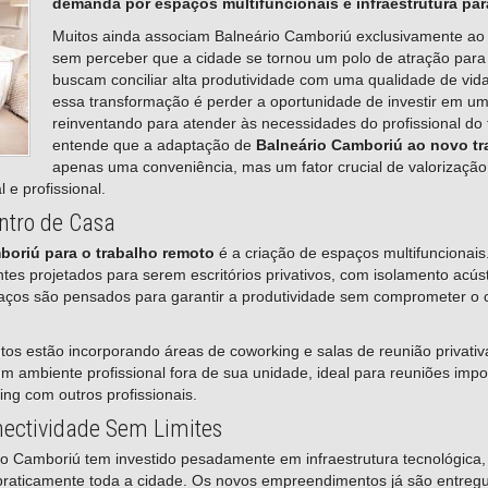
demanda por espaços multifuncionais e infraestrutura par
Muitos ainda associam Balneário Camboriú exclusivamente ao 
sem perceber que a cidade se tornou um polo de atração para 
buscam conciliar alta produtividade com uma qualidade de vida
essa transformação é perder a oportunidade de investir em u
reinventando para atender às necessidades do profissional do 
entende que a adaptação de
Balneário Camboriú ao novo tr
apenas uma conveniência, mas um fator crucial de valorização
 e profissional.
entro de Casa
boriú para o trabalho remoto
é a criação de espaços multifuncionais
 projetados para serem escritórios privativos, com isolamento acúst
aços são pensados para garantir a produtividade sem comprometer o c
os estão incorporando áreas de coworking e salas de reunião privati
 ambiente profissional fora de sua unidade, ideal para reuniões impor
ing com outros profissionais.
nectividade Sem Limites
rio Camboriú tem investido pesadamente em infraestrutura tecnológica
m praticamente toda a cidade. Os novos empreendimentos já são entreg