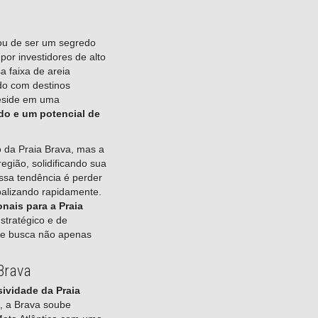
xou de ser um segredo
or investidores de alto
a faixa de areia
do com destinos
reside em uma
ado e um potencial de
co da Praia Brava, mas a
egião, solidificando sua
essa tendência é perder
balizando rapidamente.
onais para a Praia
tratégico e de
que busca não apenas
 Brava
sividade da Praia
, a Brava soube