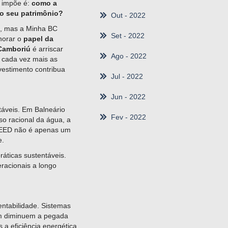
e impõe é:
como a
 o seu patrimônio?
Out
- 2022
l, mas a Minha BC
Set
- 2022
gnorar o
papel da
 Camboriú
é arriscar
Ago
- 2022
 cada vez mais as
vestimento contribua
Jul
- 2022
Jun
- 2022
táveis. Em Balneário
Fev
- 2022
o racional da água, a
o LEED não é apenas um
e.
áticas sustentáveis.
racionais a longo
ntabilidade. Sistemas
ém diminuem a pegada
 a eficiência energética