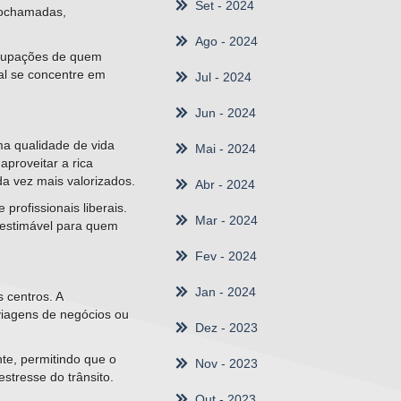
Set
- 2024
deochamadas,
Ago
- 2024
ocupações de quem
al se concentre em
Jul
- 2024
Jun
- 2024
ma qualidade de vida
Mai
- 2024
aproveitar a rica
da vez mais valorizados.
Abr
- 2024
rofissionais liberais.
Mar
- 2024
nestimável para quem
Fev
- 2024
Jan
- 2024
 centros. A
viagens de negócios ou
Dez
- 2023
nte, permitindo que o
Nov
- 2023
stresse do trânsito.
Out
- 2023