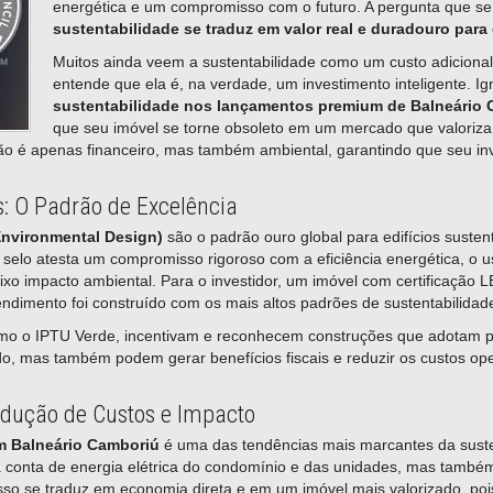
energética e um compromisso com o futuro. A pergunta que s
sustentabilidade se traduz em valor real e duradouro para
Muitos ainda veem a sustentabilidade como um custo adiciona
entende que ela é, na verdade, um investimento inteligente. I
sustentabilidade nos lançamentos premium de Balneário
que seu imóvel se torne obsoleto em um mercado que valoriza
ão é apenas financeiro, mas também ambiental, garantindo que seu in
s: O Padrão de Excelência
Environmental Design)
são o padrão ouro global para edifícios susten
lo atesta um compromisso rigoroso com a eficiência energética, o us
aixo impacto ambiental. Para o investidor, um imóvel com certificaçã
dimento foi construído com os mais altos padrões de sustentabilidad
omo o IPTU Verde, incentivam e reconhecem construções que adotam pr
o, mas também podem gerar benefícios fiscais e reduzir os custos ope
Redução de Custos e Impacto
em Balneário Camboriú
é uma das tendências mais marcantes da suste
 a conta de energia elétrica do condomínio e das unidades, mas tamb
so se traduz em economia direta e em um imóvel mais valorizado, pois