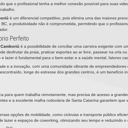
ndo que o profissional tenha a melhor conexão possível para suas vi
trabalho.
boriú
é um diferencial competitivo, pois elimina uma das maiores pre
 BC, a produtividade não é comprometida, permitindo que o profission
ador.
rio Perfeito
o Camboriú
é a possibilidade de conciliar uma carreira exigente com u
de desfrutar da praia, praticar esportes ao ar livre, passear na orla ou 
 e lazer é fundamental para o bem-estar e a saúde mental, fatores ca
dade e a inovação, com uma comunidade vibrante de empreendedores e p
escontraído, longe do estresse dos grandes centros, é um benefício i
ica para quem trabalha remotamente, mas precisa de acesso a grandes
ntes e a excelente malha rodoviária de Santa Catarina garantem que 
ersas opções de mobilidade, como ciclovias e transporte público eficie
 de lazer e espaços de coworking, otimizando seu tempo e reduzindo o e