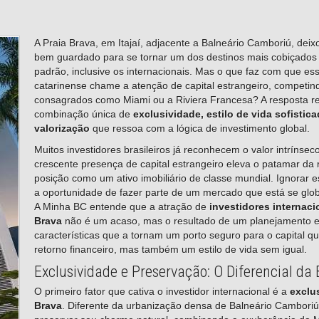
A Praia Brava, em Itajaí, adjacente a Balneário Camboriú, dei
bem guardado para se tornar um dos destinos mais cobiçados p
padrão, inclusive os internacionais. Mas o que faz com que ess
catarinense chame a atenção de capital estrangeiro, competin
consagrados como Miami ou a Riviera Francesa? A resposta 
combinação única de
exclusividade, estilo de vida sofistic
valorização
que ressoa com a lógica de investimento global.
Muitos investidores brasileiros já reconhecem o valor intrínse
crescente presença de capital estrangeiro eleva o patamar da r
posição como um ativo imobiliário de classe mundial. Ignorar 
a oportunidade de fazer parte de um mercado que está se glo
A Minha BC entende que a atração de
investidores internaci
Brava
não é um acaso, mas o resultado de um planejamento es
características que a tornam um porto seguro para o capital 
retorno financeiro, mas também um estilo de vida sem igual.
Exclusividade e Preservação: O Diferencial da
O primeiro fator que cativa o investidor internacional é a
exclu
Brava
. Diferente da urbanização densa de Balneário Camboriú