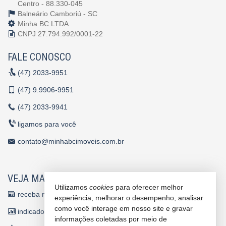
Centro - 88.330-045
Balneário Camboriú -
SC
Minha BC LTDA
CNPJ 27.794.992/0001-22
FALE CONOSCO
(47)
2033-9951
(47)
9.9906-9951
(47)
2033-9941
ligamos para você
contato@minhabcimoveis.com.br
VEJA MAIS
Utilizamos
cookies
para oferecer melhor
receba nosso newsletter
experiência, melhorar o desempenho, analisar
como você interage em nosso site e gravar
indicadores financeiros
informações coletadas por meio de