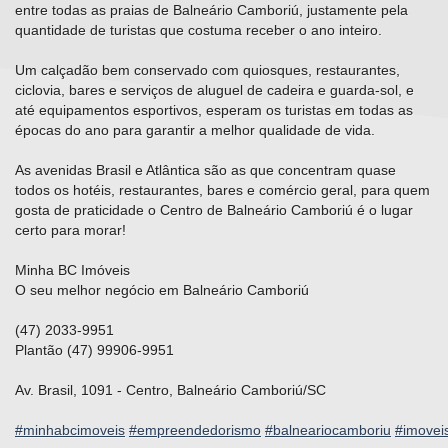
entre todas as praias de Balneário Camboriú, justamente pela
quantidade de turistas que costuma receber o ano inteiro.⠀
⠀
Um calçadão bem conservado com quiosques, restaurantes,
ciclovia, bares e serviços de aluguel de cadeira e guarda-sol, e
até equipamentos esportivos, esperam os turistas em todas as
épocas do ano para garantir a melhor qualidade de vida.⠀
⠀
As avenidas Brasil e Atlântica são as que concentram quase
todos os hotéis, restaurantes, bares e comércio geral, para quem
gosta de praticidade o Centro de Balneário Camboriú é o lugar
certo para morar!⠀
Minha BC Imóveis⠀
O seu melhor negócio em Balneário Camboriú⠀
⠀
(47) 2033-9951⠀
Plantão (47) 99906-9951⠀
⠀
Av. Brasil, 1091 - Centro, Balneário Camboriú/SC⠀
⠀
#minhabcimoveis
#empreendedorismo
#balneariocamboriu
#imovei