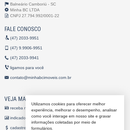
Balneário Camboriú -
SC
Minha BC LTDA
CNPJ 27.794.992/0001-22
FALE CONOSCO
(47)
2033-9951
(47)
9.9906-9951
(47)
2033-9941
ligamos para você
contato@minhabcimoveis.com.br
VEJA MAIS
Utilizamos
cookies
para oferecer melhor
receba nosso newsletter
experiência, melhorar o desempenho, analisar
como você interage em nosso site e gravar
indicadores financeiros
informações coletadas por meio de
cadastre seu imóvel
formulários.