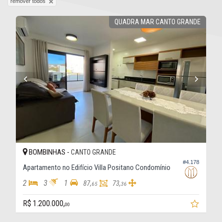
remover todos
QUADRA MAR CANTO GRANDE
BOMBINHAS -
CANTO GRANDE
#4.178
Apartamento no Edifício Villa Positano Condomínio
2
3
1
87,
73,
65
36
R$ 1.200.000,
00