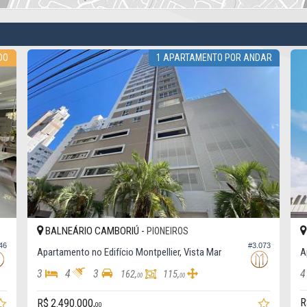
DO
1 APARTAMENTO POR ANDAR
BALNEÁRIO CAMBORIÚ -
PIONEIROS
46
#3.073
Apartamento no Edifício Montpellier, Vista Mar
A
3
4
3
4
162,
115,
00
00
R
R$ 2.490.000,
00