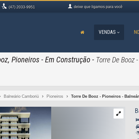
deixe que
ligamos para você
(47)
2033-9951
VENDAS
NO
oz, Pioneiros
- Em Construção
-
Torre De Booz -
Balneário Camboriú
Pioneiros
Torre De Booz - Pioneiros - Balneá
B