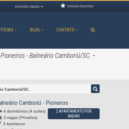
imóveis favoritos
encontre rápido
TÍCIAS
BLOG
CONTATO
-
 Pioneiros - Balneário Camboriú/SC.
rio Camboriú/SC.
alneário Camboriú
-
Pioneiros
4 dormitórios (4 suítes)
2 APARTAMENTO POR
ANDAR
3 vagas (Privativa)
5 banheiros