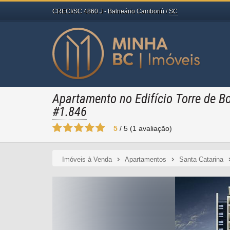
CRECI/SC 4860 J
- Balneário Camboriú /
SC
Apartamento no Edifício Torre de Bo
#1.846
5
/
5
(
1
avaliação)
Imóveis à Venda
Apartamentos
Santa Catarina