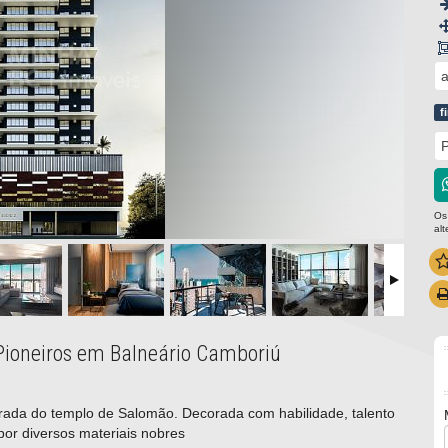
a
f
P
Os
al
 Pioneiros em Balneário Camboriú
rada do templo de Salomão. Decorada com habilidade, talento
 por diversos materiais nobres