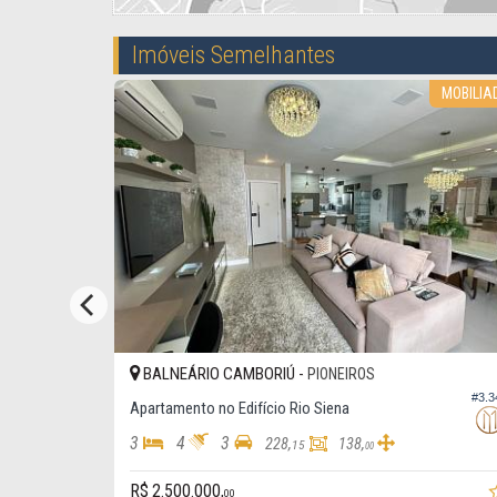
Imóveis Semelhantes
VISTA MAR
MOBILIA
BALNEÁRIO CAMBORIÚ -
PIONEIROS
#3.085
#3.3
Apartamento no Edifício Rio Siena
3
4
3
228,
138,
15
00
R$ 2.500.000,
00