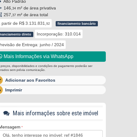
Alto Padrão
146,
m² de área privativa
34
257,
m² de área total
37
 partir de
R$ 3.131.831,
92
financiamento bancário
Incorporação: 310.014
inanciamento direto
revisão de Entrega: junho / 2024
Mais Informações via WhatsApp
 preços, disponibilidades e condições de pagamento poderão ser
terados sem prévia comunicação.
Adicionar aos Favoritos
Imprimir
Mais informações sobre este imóvel
Mensagem