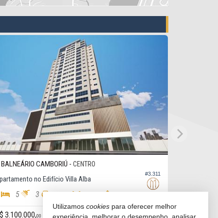
BALNEÁRIO CAMBORIÚ -
CENTRO
#3.311
partamento no Edifício Villa Alba
5
3
280,
142,
65
00
Utilizamos
cookies
para oferecer melhor
$ 3.100.000,
experiência, melhorar o desempenho, analisar
00