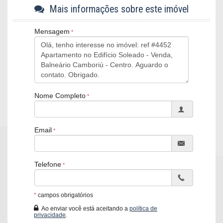
Aproveite e consulte mais alguns imóveis em nossa pauta na
Mais informações sobre este imóvel
localização de sua preferência.
Imóveis localizados na Barra Sul
Mensagem
Imóveis localizados no Centro
Imóveis localizados no Pioneiros
Os valores dos imóveis estão sujeitos a alteração sem aviso
prévio.
Apartamento Soleado:
Nome Completo
01 dormitório
Semi-mobiliado
Banheiro social
Email
Sala
01 vaga de garagem rotativa
Características do Imóvel
Telefone
Área de Serviço
Sala de Jantar
Cozinha
Piso Cerâmico
*
campos obrigatórios
Ao enviar você está aceitando a
política de
Endereço:
privacidade
.