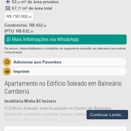
52,
m² de área privativa
00
67,
m² de área total
77
R$ 790.000,
00
Condomínio: R$ 432,
00
IPTU
: R$ 632,
00
Mais Informações via WhatsApp
Os preços, disponibilidades e condições de pagamento poderão ser alterados sem prévia
comunicação.
Adicionar aos Favoritos
Imprimir
Apartamento no Edifício Soleado em Balneário
Camboriú
Imobiliária Minha BC Imóveis
O Edifício Soleado está localizado no Centro de Balneário
Camboriú, próximo a padaria, banco, a poucos metros do
Continuar Lendo...
Shopping Atlântico e do mar.
Venha conhecer esse apartamento pronto para morar!