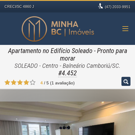
CRECI/SC 4860 J
(47)
2033-9951
Apartamento no Edifício Soleado
- Pronto para
morar
SOLEADO - Centro - Balneário Camboriú/SC.
#4.452
4
/
5
(
1
avaliação)