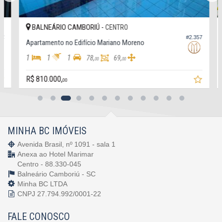
BALNEÁRIO CAMBORIÚ -
CENTRO
2
#2.357
Apartamento no Edifício Mariano Moreno
1
1
1
78,
69,
00
00
R$ 810.000,
00
MINHA BC IMÓVEIS
Avenida Brasil, nº 1091 - sala 1
Anexa ao Hotel Marimar
Centro - 88.330-045
Balneário Camboriú -
SC
Minha BC LTDA
CNPJ 27.794.992/0001-22
FALE CONOSCO