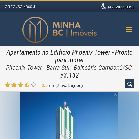
CRECI/SC 4860 J
(47)
2033-9951
Apartamento no Edifício Phoenix Tower
- Pronto
para morar
Phoenix Tower - Barra Sul - Balneário Camboriú/SC.
#3.132
3,5
/
5
(
2
avaliações)