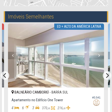
Imóveis Semelhantes
R
ED + ALTO DA AMÉRICA LATINA
BALNEÁRIO CAMBORIÚ -
BARRA SUL
5
#3.541
Apartamento no Edifício One Tower
4
6
3
370,
216,
00
00