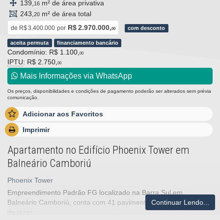
139,
m² de área privativa
16
243,
m² de área total
20
R$ 2.970.000,
de
R$ 3.400.000
por
com desconto
00
aceita permuta
financiamento bancário
Condomínio: R$ 1.100,
00
IPTU
: R$ 2.750,
00
Mais Informações via WhatsApp
Os preços, disponibilidades e condições de pagamento poderão ser alterados sem prévia
comunicação.
Adicionar aos Favoritos
Imprimir
Apartamento no Edifício Phoenix Tower em
Balneário Camboriú
Phoenix Tower
Empreendimento Padrão FG localizado na Barra Sul em
Continuar Lendo...
Balneário Camboriú, conta com 41 pavimentos e completa área
de lazer.