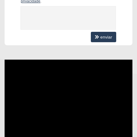
Sala de Jantar
privacidade
.
Cozinha
Lavabo
Churrasqueira
Internet / WiFi
Piso Porcelanato
Piso Vinílico
enviar
Infra para Ar Split
Andar Alto
Vista Livre
Acabamento em Gesso
Características do Empreendimento
Sauna
Gerador
Sala de Jogos
Salão de Festas
Cinema
Piscina
Quadra Esportiva
Spa
Espaço Gourmet
Espaço Fitness
Medidores Individuais
Captação de Água