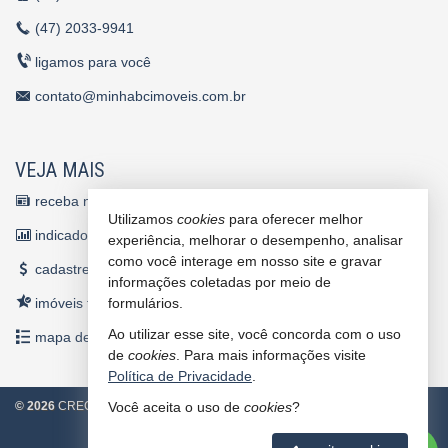
(47)
2033-9941
ligamos para você
contato@minhabcimoveis.com.br
VEJA MAIS
receba nosso newsletter
Utilizamos
cookies
para oferecer melhor
indicadores financeiros
experiência, melhorar o desempenho, analisar
como você interage em nosso site e gravar
cadastre seu imóvel
informações coletadas por meio de
imóveis favoritos
formulários.
Ao utilizar esse site, você concorda com o uso
mapa de imóveis
de
cookies
. Para mais informações visite
Política de Privacidade
.
©
2026
CRECI/SC 4860 J
Política de Privacidade
Você aceita o uso de
cookies
?
2