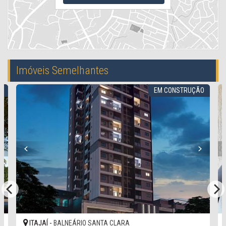
Imóveis Semelhantes
EM CONSTRUÇÃO
ITAJAÍ -
ITA
BALNEÁRIO SANTA CLARA