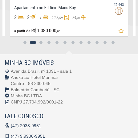
#2.443
Apartamento no Edifício Manu Bay
Apar
2
2
1
2
117,
74,
59
03
R$ 1
R$ 1.080.000,
a partir de
00
MINHA BC IMÓVEIS
Avenida Brasil, nº 1091 - sala 1
Anexa ao Hotel Marimar
Centro - 88.330-045
Balneário Camboriú -
SC
Minha BC LTDA
CNPJ 27.794.992/0001-22
FALE CONOSCO
(47)
2033-9951
(47)
9.9906-9951