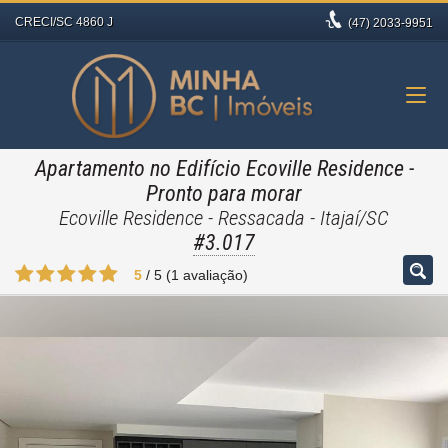
CRECI/SC 4860 J
(47)
2033-9951
Apartamento no Edifício Ecoville Residence
-
Pronto para morar
Ecoville Residence - Ressacada - Itajaí/SC
#3.017
5
/
5
(
1
avaliação)