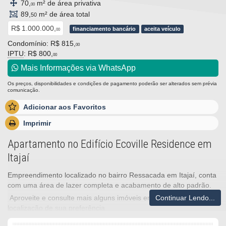
70,
m² de área privativa
00
89,
m² de área total
50
R$ 1.000.000,
financiamento bancário
aceita veículo
00
Condomínio: R$ 815,
00
IPTU
: R$ 800,
00
Mais Informações via WhatsApp
Os preços, disponibilidades e condições de pagamento poderão ser alterados sem prévia
comunicação.
Adicionar aos Favoritos
Imprimir
Apartamento no Edifício Ecoville Residence em
Itajaí
Empreendimento localizado no bairro Ressacada em Itajaí, conta
com uma área de lazer completa e acabamento de alto padrão.
Continuar Lendo...
Aproveite e consulte mais alguns imóveis em nossa pauta na
localização de sua preferência
Imóveis localizados na Barra Sul