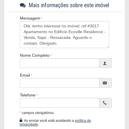
Imóveis localizados no Centro
Mais informações sobre este imóvel
Imóveis localizados no Pioneiros
Os valores dos imóveis estão sujeitos a alteração sem aviso
Mensagem
prévio
Ecoville Residence:
01Suíte + 01 Demi
Banheiro social
Sala de estar e jantar
Nome Completo
Mobiliado
Sacada com churrasqueira à carvão
Área de serviço
01 Vaga de garagem privtiva
Email
Características do Imóvel
Ar Condicionado
Churrasqueira
Telefone
Área de Serviço
Sacada com Churrasqueira
Sala de Estar
Sala de Jantar
*
campos obrigatórios
Cozinha
Ao enviar você está aceitando a
política de
Banheiro Social
privacidade
.