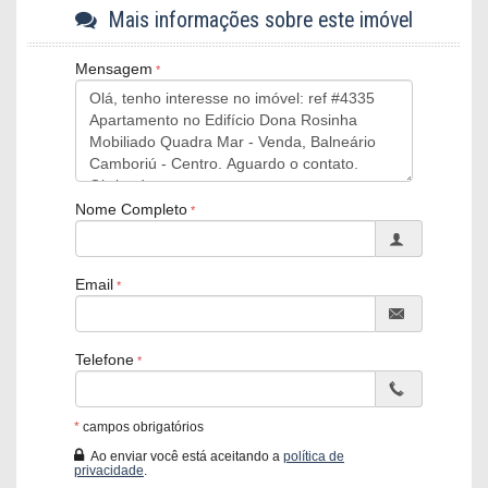
Os valores dos imóveis estão sujeitos a alteração sem aviso
Mais informações sobre este imóvel
prévio.
Mensagem
Dona Rosinha:
03 dormitórios, sendo 01 suíte
Banheiro social
Cozinha
Sala de estar e jantar
Área de serviço
Sacada integrada
Nome Completo
01 vaga de garagem privativa
Características do Imóvel
Ar Condicionado
Email
Área de Serviço
Sala de Estar
Sala de Jantar
Cozinha
Telefone
Sacada Integrada
Banheiro Social
Características do Empreendimento
*
campos obrigatórios
Salão de Festas
Ao enviar você está aceitando a
política de
Piscina
privacidade
.