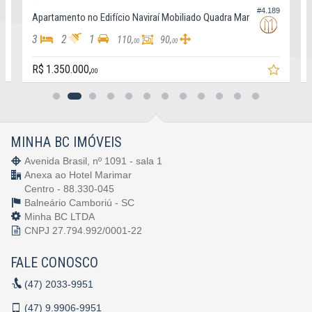
1
#4.189
Apartamento no Edifício Naviraí Mobiliado Quadra Mar
3
2
1
110,
90,
00
00
R$ 1.350.000,
00
MINHA BC IMÓVEIS
Avenida Brasil, nº 1091 - sala 1
Anexa ao Hotel Marimar
Centro - 88.330-045
Balneário Camboriú -
SC
Minha BC LTDA
CNPJ 27.794.992/0001-22
FALE CONOSCO
(47)
2033-9951
(47)
9.9906-9951