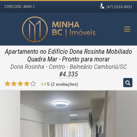
CRECI/SC 4860 J
(47)
2033-9951
Apartamento no Edifício Dona Rosinha Mobiliado
Quadra Mar
- Pronto para morar
Dona Rosinha - Centro - Balneário Camboriú/SC
#4.335
4
/
5
(
2
avaliações)