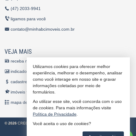
(47)
2033-9941
ligamos para você
contato@minhabcimoveis.com.br
VEJA MAIS
receba nosso newsletter
Utilizamos
cookies
para oferecer melhor
indicadores financeiros
experiência, melhorar o desempenho, analisar
como você interage em nosso site e gravar
cadastre seu imóvel
informações coletadas por meio de
imóveis favoritos
formulários.
Ao utilizar esse site, você concorda com o uso
mapa de imóveis
de
cookies
. Para mais informações visite
Política de Privacidade
.
©
2026
CRECI/SC 4860 J
Política de Privacidade
Você aceita o uso de
cookies
?
2