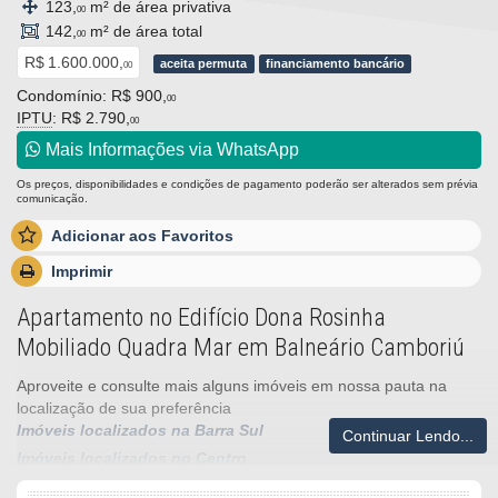
123,
m² de área privativa
00
142,
m² de área total
00
R$ 1.600.000,
aceita permuta
financiamento bancário
00
Condomínio: R$ 900,
00
IPTU
: R$ 2.790,
00
Mais Informações via WhatsApp
Os preços, disponibilidades e condições de pagamento poderão ser alterados sem prévia
comunicação.
Adicionar aos Favoritos
Imprimir
Apartamento no Edifício Dona Rosinha
Mobiliado Quadra Mar em Balneário Camboriú
Aproveite e consulte mais alguns imóveis em nossa pauta na
localização de sua preferência
Imóveis localizados na Barra Sul
Continuar Lendo...
Imóveis localizados no Centro
Imóveis localizados no Pioneiros