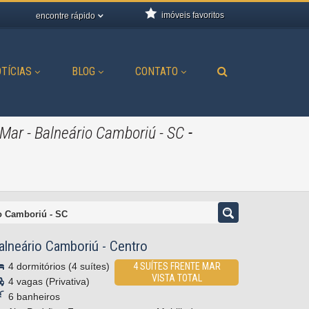
imóveis favoritos
encontre rápido
TÍCIAS
BLOG
CONTATO
-
 Mar - Balneário Camboriú - SC
io Camboriú - SC
alneário Camboriú
-
Centro
4 dormitórios (4 suítes)
4 SUÍTES FRENTE MAR
VISTA TOTAL
4 vagas (Privativa)
6 banheiros