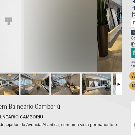
R
f
Co
I
Os
al
 em Balneário Camboriú
ALNEÁRIO CAMBORIÚ
 desejados da Avenida Atlântica, com uma vista permanente e