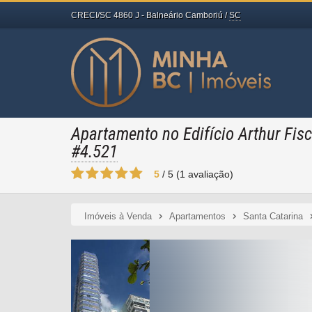
CRECI/SC 4860 J
- Balneário Camboriú /
SC
Apartamento no Edifício Arthur Fis
#4.521
5
/
5
(
1
avaliação)
Imóveis à Venda
Apartamentos
Santa Catarina