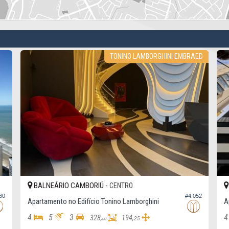
TONINO LAMBORGHINI EMBRAED
BALNEÁRIO CAMBORIÚ -
BAL
CENTRO
#4.052
Apartamento no Edifício Tonino Lamborghini
Aparta
4
5
3
4
328,
194,
25
00