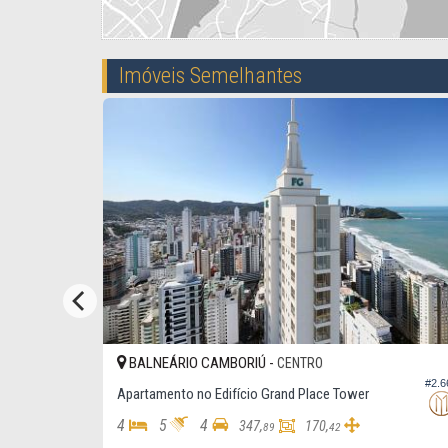
Imóveis Semelhantes
UNIDADE
BALNEÁRIO CAMBORIÚ -
CENTRO
#4.008
#2.660
Apartamento no Edifício Grand Place Tower
4
5
4
347,
170,
89
42