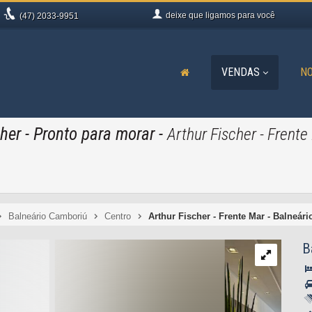
deixe que
ligamos para você
(47)
2033-9951
VENDAS
NO
cher
- Pronto para morar
-
Arthur Fischer - Frente
Balneário Camboriú
Centro
Arthur Fischer - Frente Mar - Balneár
B