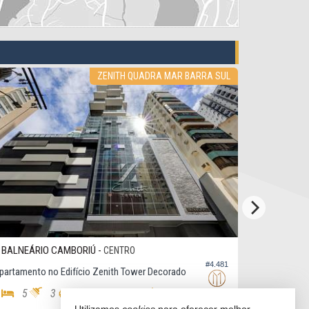
ZENITH QUADRA MAR BARRA SUL
NEÁRIO CAMBORIÚ -
BALNEÁRIO CA
CENTRO
#4.481
mento no Edifício Zenith Tower Decorado
Apartamento no E
5
3
4
5
3
294,
180,
66
00