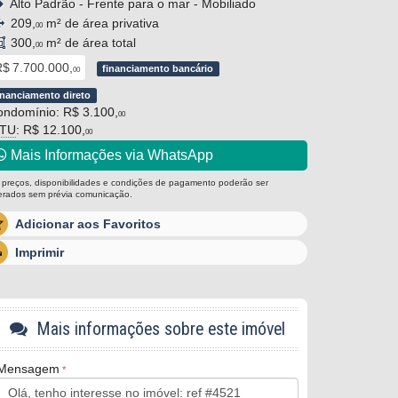
Alto Padrão - Frente para o mar - Mobiliado
209,
m² de área privativa
00
300,
m² de área total
00
$ 7.700.000,
financiamento bancário
00
inanciamento direto
ndomínio: R$ 3.100,
00
PTU
: R$ 12.100,
00
Mais Informações via WhatsApp
 preços, disponibilidades e condições de pagamento poderão ser
terados sem prévia comunicação.
Adicionar aos Favoritos
Imprimir
Mais informações sobre este imóvel
Mensagem