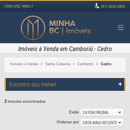
CRECI/SC 4860 J
(47)
2033-9951
Imóveis à Venda em Camboriú - Cedro
Imóveis à Venda
Santa Catarina
Camboriú
Cedro
Encontre seu Imóvel
2
imóveis encontrados
Exibir
24 POR PÁGINA
Ordenar por
DATA MAIS RECENTE