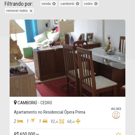
Filtrando por:
venda
camboriú
cedro
remover todos
CAMBORIÚ -
CEDRO
#4.083
Apartamento no Residencial Ópera Prima
2
1
1
92,
68,
00
00
R$ 650.000,
00