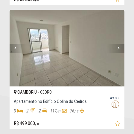
CAMBORIÚ -
CEDRO
#3.955
Apartamento no Edifício Colina do Cedros
3
2
2
117,
76,
61
12
R$ 499.000,
00