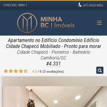
CRECI/SC 4860 J
(47)
2033-9951
Apartamento no Edifício Condomínio Edifício
Cidade Chapecó Mobiliado
- Pronto para morar
Cidade Chapecó - Pioneiros - Balneário
Camboriú/SC
#4.331
4,3
/
5
(
3
avaliações)