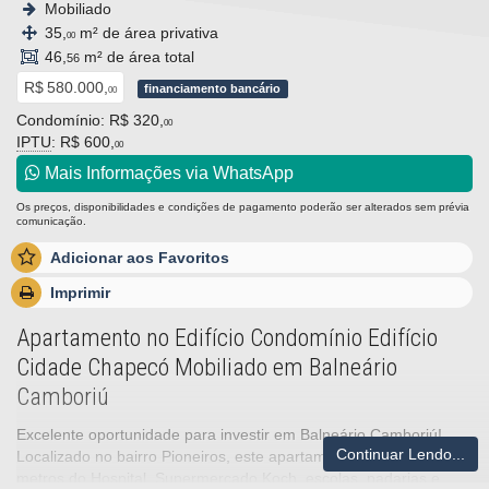
Mobiliado
35,
m² de área privativa
00
46,
m² de área total
56
R$ 580.000,
financiamento bancário
00
Condomínio: R$ 320,
00
IPTU
: R$ 600,
00
Mais Informações via WhatsApp
Os preços, disponibilidades e condições de pagamento poderão ser alterados sem prévia
comunicação.
Adicionar aos Favoritos
Imprimir
Apartamento no Edifício Condomínio Edifício
Cidade Chapecó Mobiliado em Balneário
Camboriú
Excelente oportunidade para investir em Balneário Camboriú!
Continuar Lendo...
Localizado no bairro Pioneiros, este apartamento está a poucos
metros do Hospital, Supermercado Koch, escolas, padarias e