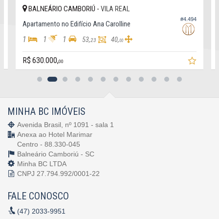
BALNEÁRIO CAMBORIÚ -
VILA REAL
4
#4.494
Apartamento no Edifício Ana Carolline
1
1
1
53,
40,
23
00
R$ 630.000,
00
MINHA BC IMÓVEIS
Avenida Brasil, nº 1091 - sala 1
Anexa ao Hotel Marimar
Centro - 88.330-045
Balneário Camboriú -
SC
Minha BC LTDA
CNPJ 27.794.992/0001-22
FALE CONOSCO
(47)
2033-9951