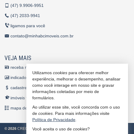
(47)
9.9906-9951
(47)
2033-9941
ligamos para você
contato@minhabcimoveis.com.br
VEJA MAIS
receba nosso newsletter
Utilizamos
cookies
para oferecer melhor
indicadores financeiros
experiência, melhorar o desempenho, analisar
como você interage em nosso site e gravar
cadastre seu imóvel
informações coletadas por meio de
imóveis favoritos
formulários.
Ao utilizar esse site, você concorda com o uso
mapa de imóveis
de
cookies
. Para mais informações visite
Política de Privacidade
.
©
2026
CRECI/SC 4860 J
Política de Privacidade
Você aceita o uso de
cookies
?