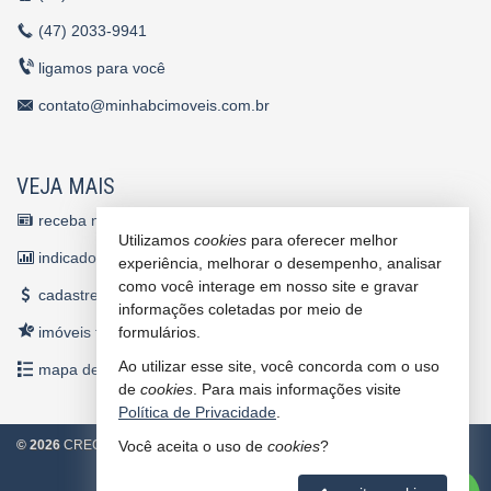
(47)
2033-9941
ligamos para você
contato@minhabcimoveis.com.br
VEJA MAIS
receba nosso newsletter
Utilizamos
cookies
para oferecer melhor
indicadores financeiros
experiência, melhorar o desempenho, analisar
como você interage em nosso site e gravar
cadastre seu imóvel
informações coletadas por meio de
imóveis favoritos
formulários.
Ao utilizar esse site, você concorda com o uso
mapa de imóveis
de
cookies
. Para mais informações visite
Política de Privacidade
.
©
2026
CRECI/SC 4860 J
Política de Privacidade
Você aceita o uso de
cookies
?
2