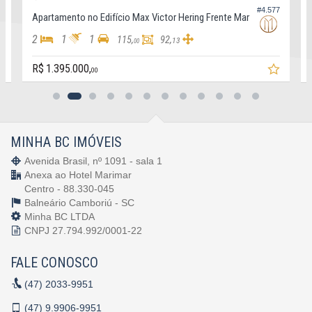
#4.577
3
Apartamento no Edifício Max Victor Hering Frente Mar
2
1
1
115,
92,
13
00
R$ 1.395.000,
00
MINHA BC IMÓVEIS
Avenida Brasil, nº 1091 - sala 1
Anexa ao Hotel Marimar
Centro - 88.330-045
Balneário Camboriú -
SC
Minha BC LTDA
CNPJ 27.794.992/0001-22
FALE CONOSCO
(47)
2033-9951
(47)
9.9906-9951