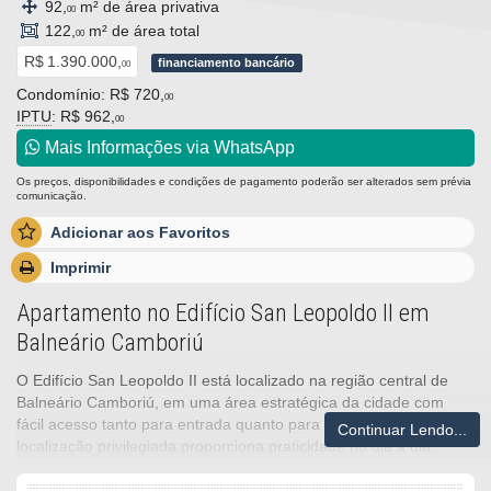
92,
m² de área privativa
00
122,
m² de área total
00
R$ 1.390.000,
financiamento bancário
00
Condomínio: R$ 720,
00
IPTU
: R$ 962,
00
Mais Informações via WhatsApp
Os preços, disponibilidades e condições de pagamento poderão ser alterados sem prévia
comunicação.
Adicionar aos Favoritos
Imprimir
Apartamento no Edifício San Leopoldo II em
Balneário Camboriú
O Edifício San Leopoldo II está localizado na região central de
Balneário Camboriú, em uma área estratégica da cidade com
fácil acesso tanto para entrada quanto para saída. Sua
Continuar Lendo...
localização privilegiada proporciona praticidade no dia a dia,
cercada por mercados, farmácias, restaurantes, cafés,
academias e diversos serviços, transformando a região em um