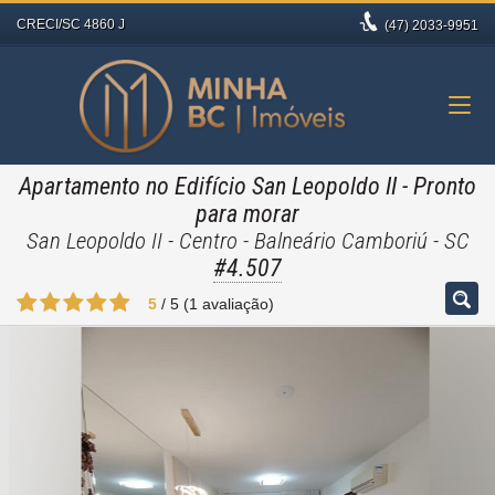
CRECI/SC 4860 J
(47)
2033-9951
Apartamento no Edifício San Leopoldo II
- Pronto
para morar
San Leopoldo II - Centro - Balneário Camboriú - SC
#4.507
5
/
5
(
1
avaliação)