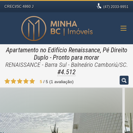
CRECI/SC 4860 J
(47)
2033-9951
Apartamento no Edifício Renaissance, Pé Direito
Duplo
- Pronto para morar
RENAISSANCE - Barra Sul - Balneário Camboriú/SC.
#4.512
5
/
5
(
1
avaliação)