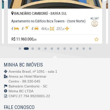
Elevador
Deck Molhado
Entrada para Banhistas
BALNEÁRIO CAMBORIÚ -
BARRA SUL
Box de Praia
4
#1.167
Apartamento no Edifício Ibiza Towers - (torre Norte)
Hall Decorado e Mobiliado
Estar Social
4
4
4
464,
237,
00
00
Acessibilidade para PNE
Hidromassagem
R$ 11.960.000,
00
Endereço:
Avenida Atlântica, nº 4870
Barra Sul
Balneário Camboriú /
SC
MINHA BC IMÓVEIS
Avenida Brasil, nº 1091 - sala 1
Anexa ao Hotel Marimar
Centro - 88.330-045
Balneário Camboriú -
SC
Minha BC LTDA
CNPJ 27.794.992/0001-22
FALE CONOSCO