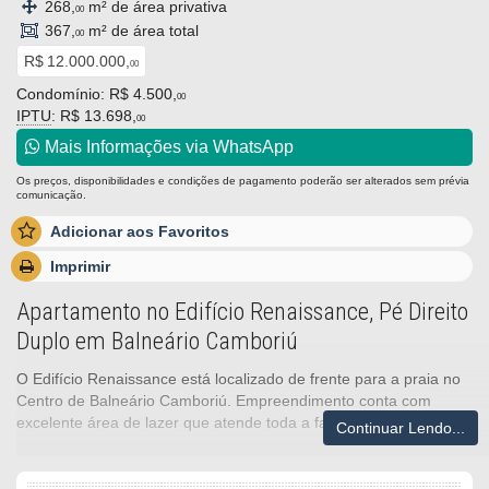
268,
m² de área privativa
00
367,
m² de área total
00
R$ 12.000.000,
00
Condomínio: R$ 4.500,
00
IPTU
: R$ 13.698,
00
Mais Informações via WhatsApp
Os preços, disponibilidades e condições de pagamento poderão ser alterados sem prévia
comunicação.
Adicionar aos Favoritos
Imprimir
Apartamento no Edifício Renaissance, Pé Direito
Duplo em Balneário Camboriú
O Edifício Renaissance está localizado de frente para a praia no
Centro de Balneário Camboriú. Empreendimento conta com
excelente área de lazer que atende toda a família.
Continuar Lendo...
Apartamento com pé direito duplo no Renaissance: