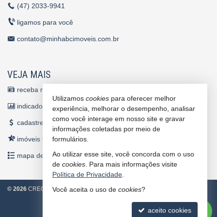
(47)
2033-9941
ligamos para você
contato@minhabcimoveis.com.br
VEJA MAIS
receba nosso newsletter
Utilizamos
cookies
para oferecer melhor
indicadores financeiros
experiência, melhorar o desempenho, analisar
como você interage em nosso site e gravar
cadastre seu imóvel
informações coletadas por meio de
imóveis favoritos
formulários.
Ao utilizar esse site, você concorda com o uso
mapa de imóveis
de
cookies
. Para mais informações visite
Política de Privacidade
.
©
2026
CRECI/SC 4860 J
Política de Privacidade
Você aceita o uso de
cookies
?
2
aceito cookies
Site para imobiliárias
: Castel Digital