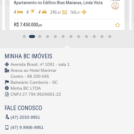
ifício Ilhas Marianas, Linda Vista
Apartamento no Edifício I
4
4
4
290,
160,
290,
42
41
R$ 6.350.000,
00
MINHA BC IMÓVEIS
Avenida Brasil, nº 1091 - sala 1
Anexa ao Hotel Marimar
Centro - 88.330-045
Balneário Camboriú -
SC
Minha BC LTDA
CNPJ 27.794.992/0001-22
FALE CONOSCO
(47)
2033-9951
(47)
9.9906-9951