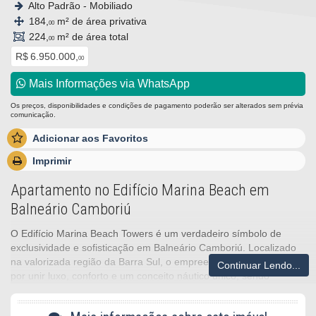
Alto Padrão - Mobiliado
184,
m² de área privativa
00
224,
m² de área total
00
R$ 6.950.000,
00
Mais Informações via WhatsApp
Os preços, disponibilidades e condições de pagamento poderão ser alterados sem prévia
comunicação.
Adicionar aos Favoritos
Imprimir
Apartamento no Edifício Marina Beach em
Balneário Camboriú
O Edifício Marina Beach Towers é um verdadeiro símbolo de
exclusividade e sofisticação em Balneário Camboriú. Localizado
na valorizada região da Barra Sul, o empreendimento se destaca
Continuar Lendo...
por unir luxo, conforto e um conceito náutico único, sendo
referência para quem busca um estilo de vida diferenciado à
beira-mar.