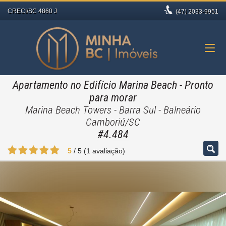
CRECI/SC 4860 J
(47)
2033-9951
Apartamento no Edifício Marina Beach
- Pronto
para morar
Marina Beach Towers - Barra Sul - Balneário
Camboriú/SC
#4.484
5
/
5
(
1
avaliação)