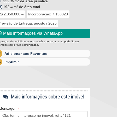
122,
m² de área privativa
30
192,
m² de área total
00
$ 2.350.000,
Incorporação: 7.130829
00
revisão de Entrega: agosto / 2025
Mais Informações via WhatsApp
 preços, disponibilidades e condições de pagamento poderão ser
terados sem prévia comunicação.
Adicionar aos Favoritos
Imprimir
Mais informações sobre este imóvel
Mensagem