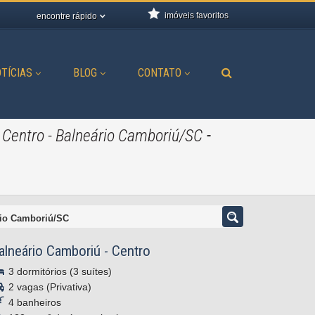
imóveis favoritos
encontre rápido
TÍCIAS
BLOG
CONTATO
-
 - Centro - Balneário Camboriú/SC
ário Camboriú/SC
alneário Camboriú
-
Centro
3 dormitórios (3 suítes)
2 vagas (Privativa)
4 banheiros