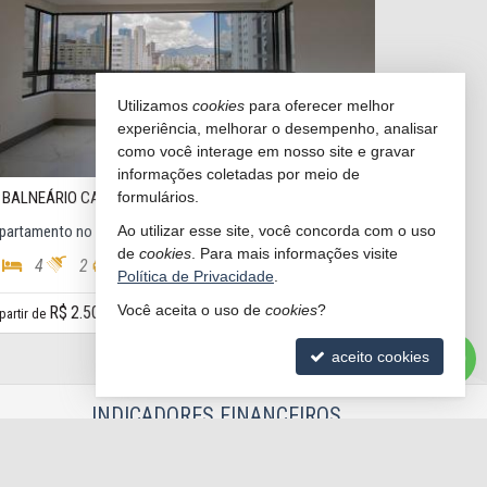
Utilizamos
cookies
para oferecer melhor
experiência, melhorar o desempenho, analisar
como você interage em nosso site e gravar
informações coletadas por meio de
formulários.
BALNEÁRIO CAMBORIÚ -
CENTRO
#4.585
Ao utilizar esse site, você concorda com o uso
partamento no Edifício Costa Atlântica
de
cookies
. Para mais informações visite
4
2
223,
129,
60
00
Política de Privacidade
.
$ 2.580.000,
Você aceita o uso de
cookies
?
00
2
aceito cookies
INDICADORES
FINANCEIROS
CUB /
SC
R$ 3.151,24
CUB /
SC
variação
0,95%