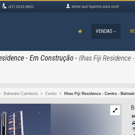
deixe que
ligamos para você
(47)
2033-9951
VENDAS
NO
Residence
- Em Construção
-
Ilhas Fiji Residence
Balneário Camboriú
Centro
Ilhas Fiji Residence - Centro - Balne
B