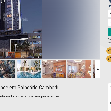
R
P
Os
al
idence em Balneário Camboriú
uta na localização de sua preferência