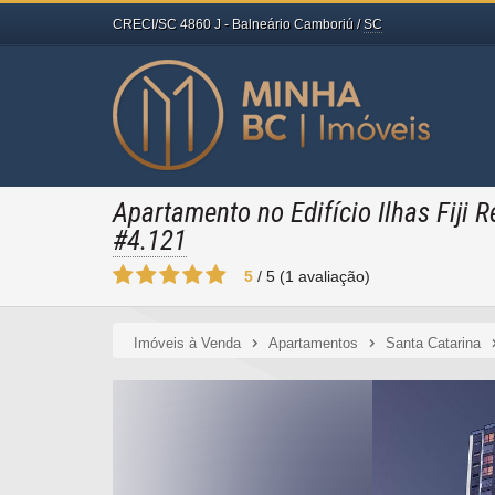
CRECI/SC 4860 J
- Balneário Camboriú /
SC
Apartamento no Edifício Ilhas Fiji 
#4.121
5
/
5
(
1
avaliação)
Imóveis à Venda
Apartamentos
Santa Catarina