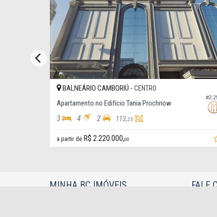
BALNEÁRIO CAMBORIÚ -
CENTRO
#2.598
#4.5
Apartamento no Edifício Sans Souci
3
4
2
161,
118,
00
00
R$ 2.190.000,
00
MINHA BC IMÓVEIS
FALE 
Avenida Brasil, nº 1091 - sala 1
(47)
Anexa ao Hotel Marimar
(47)