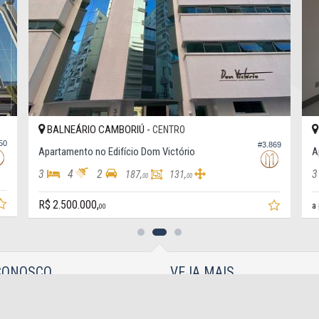
BALNEÁRIO CAMBORIÚ -
CENTRO
#1.132
70
Apartamento no Edifício Dresden, Mobiliado
A
3
3
2
3
185,
112,
94
32
R$ 2.565.000,
R
a partir de
00
CONOSCO
VEJA MAIS
2033-9951
receba nosso newsletter
9.9906-9951
indicadores financeiros