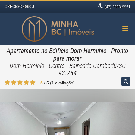
CRECI/SC 4860 J
(47)
2033-9951
Apartamento no Edifício Dom Hermínio
- Pronto
para morar
Dom Herminío - Centro - Balneário Camboriú/SC
#3.784
5
/
5
(
1
avaliação)