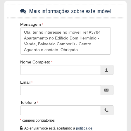
localização de sua preferência
Mais informações sobre este imóvel
Imóveis localizados na Barra Sul
Imóveis localizados no Centro
Mensagem
Imóveis localizados no Pioneiros
*Os valores dos imóveis estão sujeitos a alteração sem aviso
prévio*
Apartamento Dom Hermínio:
Nome Completo
03 Dormitórios, sendo 01 suíte
Sala de estar e jantar
Mobiliado
Email
Churrasqueira a carvão
02 vagas de garagem privativas
Características do Imóvel
Telefone
Ar Condicionado
Churrasqueira
Área de Serviço
Sacada com Churrasqueira
*
campos obrigatórios
Sala de Estar
Ao enviar você está aceitando a
política de
Sala de Jantar