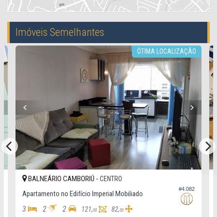
Imóveis Semelhantes
ÓTIMA LOCALIZAÇÃO
BALNEÁRIO CAMBORIÚ -
CENTRO
3
#4.082
Apartamento no Edifício Imperial Mobiliado
3
2
2
121,
82,
00
00