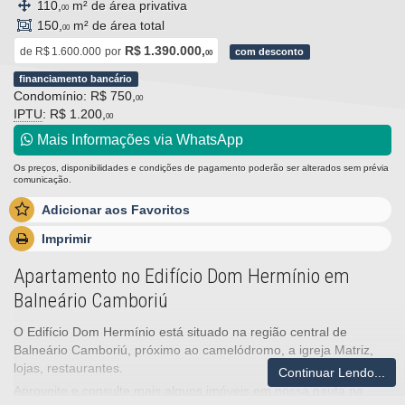
110,
m² de área privativa
00
150,
m² de área total
00
R$ 1.390.000,
de
R$ 1.600.000
por
com desconto
00
financiamento bancário
Condomínio: R$ 750,
00
IPTU
: R$ 1.200,
00
Mais Informações via WhatsApp
Os preços, disponibilidades e condições de pagamento poderão ser alterados sem prévia
comunicação.
Adicionar aos Favoritos
Imprimir
Apartamento no Edifício Dom Hermínio em
Balneário Camboriú
O Edifício Dom Hermínio está situado na região central de
Balneário Camboriú, próximo ao camelódromo, a igreja Matriz,
lojas, restaurantes.
Continuar Lendo...
Aproveite e consulte mais alguns imóveis em nossa pauta na