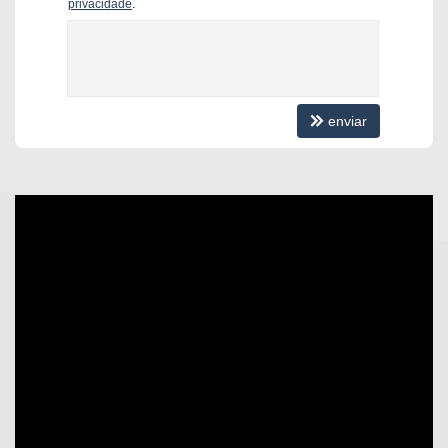
privacidade
.
Cozinha
Banheiro Social
Características do Empreendimento
Salão de Festas
Medidores Individuais
Portão Eletrônico
enviar
Câmeras de Segurança
Gás Central
Elevador
Hall Decorado e Mobiliado
Endereço:
Rua 908, nº 40
Centro
Balneário Camboriú /
SC
ver mapa abaixo