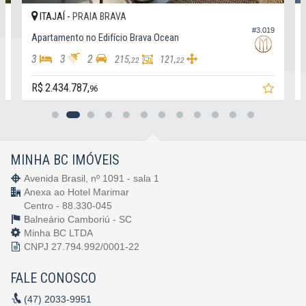
ITAJAÍ -
PRAIA BRAVA
Endereço:
0
#3.019
Apartamento no Edifício Brava Ocean
Av Carlos Drummond de Andrade, nº 63
Praia Brava
3
3
2
215,
121,
22
22
Itajaí /
SC
ver mapa abaixo
R$ 2.434.787,
96
MINHA BC IMÓVEIS
Avenida Brasil, nº 1091 - sala 1
Anexa ao Hotel Marimar
Centro - 88.330-045
Balneário Camboriú -
SC
Minha BC LTDA
CNPJ 27.794.992/0001-22
FALE CONOSCO
(47)
2033-9951