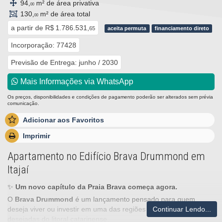
94,
m² de área privativa
00
130,
m² de área total
00
a partir de
R$ 1.786.531,
65
aceita permuta
financiamento direto
Incorporação: 77428
Previsão de Entrega: junho / 2030
Mais Informações via WhatsApp
Os preços, disponibilidades e condições de pagamento poderão ser alterados sem prévia
comunicação.
Adicionar aos Favoritos
Imprimir
Apartamento no Edifício Brava Drummond em
Itajaí
✨
Um novo capítulo da Praia Brava começa agora.
O
Brava Drummond
é um lançamento pensado para quem
Continuar Lendo...
deseja viver ou investir em uma das regiões mais valorizadas e
desejadas do litoral catarinense.