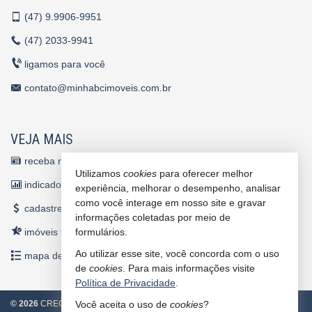
(47)
9.9906-9951
(47)
2033-9941
ligamos para você
contato@minhabcimoveis.com.br
VEJA MAIS
receba nosso newsletter
Utilizamos
cookies
para oferecer melhor
indicadores financeiros
experiência, melhorar o desempenho, analisar
como você interage em nosso site e gravar
cadastre seu imóvel
informações coletadas por meio de
imóveis favoritos
formulários.
Ao utilizar esse site, você concorda com o uso
mapa de imóveis
de
cookies
. Para mais informações visite
Política de Privacidade
.
©
2026
CRECI/SC 4860 J
Política de Privacidade
Você aceita o uso de
cookies
?