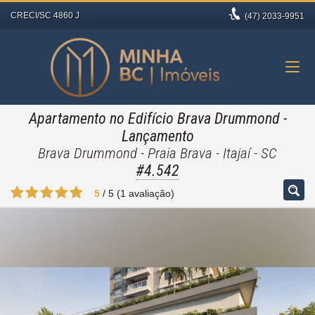
CRECI/SC 4860 J
(47)
2033-9951
Apartamento no Edifício Brava Drummond
-
Lançamento
Brava Drummond - Praia Brava - Itajaí - SC
#4.542
5
/
5
(
1
avaliação)