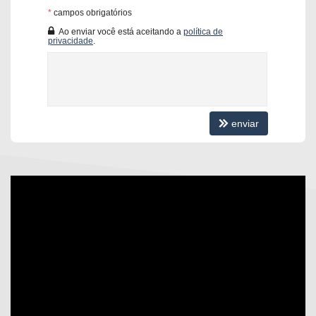
Churrasqueira
*
campos obrigatórios
Terraço
Ao enviar você está aceitando a
política de
Hidromassagem
privacidade
.
Espaço gourmet
04 Vagas de garagem
Características do Imóvel
Aquecimento de Água
Churrasqueira
Piso Porcelanato
enviar
Infra para Ar Split
Acabamento em Gesso
Área de Serviço
Sala de Estar
Sala de Jantar
Terraço
Cozinha
Espaço Gourmet
Hidromassagem
Closet
Lavabo
Suíte Master
Características do Empreendimento
Sauna