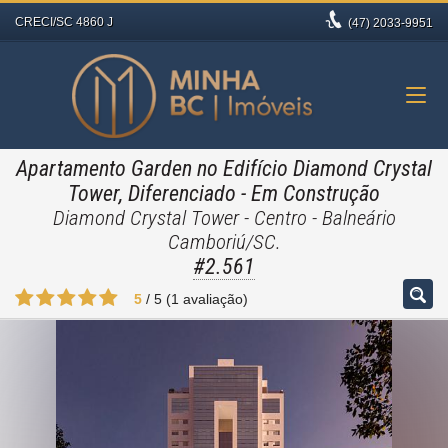
CRECI/SC 4860 J
(47)
2033-9951
Apartamento Garden no Edifício Diamond Crystal
Tower, Diferenciado
- Em Construção
Diamond Crystal Tower - Centro - Balneário
Camboriú/SC.
#2.561
5
/
5
(
1
avaliação)