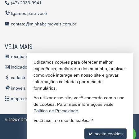
(47)
2033-9941
ligamos para você
contato@minhabcimoveis.com.br
VEJA MAIS
receba nosso newsletter
Utilizamos
cookies
para oferecer melhor
indicadores financeiros
experiência, melhorar o desempenho, analisar
como você interage em nosso site e gravar
cadastre seu imóvel
informações coletadas por meio de
imóveis favoritos
formulários.
Ao utilizar esse site, você concorda com o uso
mapa de imóveis
de
cookies
. Para mais informações visite
Política de Privacidade
.
3
©
2026
CRECI/SC 4860 J
Política de Privacidade
Você aceita o uso de
cookies
?
aceito cookies
Site para imobiliárias
: Castel Digital