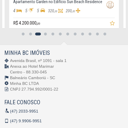
Apartamento Garden no Edifício Sun Beach Residence
4
5
5
320,
200,
00
00
R$ 4.200.000,
00
MINHA BC IMÓVEIS
Avenida Brasil, nº 1091 - sala 1
Anexa ao Hotel Marimar
Centro - 88.330-045
Balneário Camboriú -
SC
Minha BC LTDA
CNPJ 27.794.992/0001-22
FALE CONOSCO
(47)
2033-9951
(47)
9.9906-9951